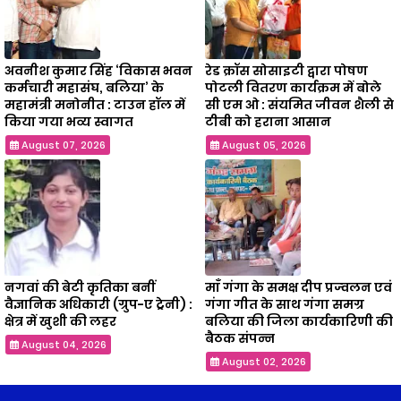
अवनीश कुमार सिंह ‘विकास भवन
रेड क्रॉस सोसाइटी द्वारा पोषण
कर्मचारी महासंघ, बलिया’ के
पोटली वितरण कार्यक्रम में बोले
महामंत्री मनोनीत : टाउन हॉल में
सी एम ओ : संयमित जीवन शैली से
किया गया भव्य स्वागत
टीबी को हराना आसान
August 07, 2026
August 05, 2026
नगवां की बेटी कृतिका बनीं
माँ गंगा के समक्ष दीप प्रज्वलन एवं
वैज्ञानिक अधिकारी (ग्रुप-ए ट्रेनी) :
गंगा गीत के साथ गंगा समग्र
क्षेत्र में खुशी की लहर
बलिया की जिला कार्यकारिणी की
बैठक संपन्न
August 04, 2026
August 02, 2026