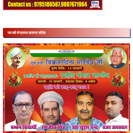
नव वर्ष मंगलमय कामना संदेश