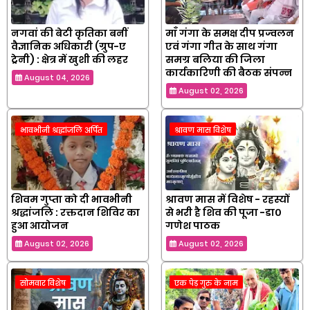
नगवां की बेटी कृतिका बनीं
माँ गंगा के समक्ष दीप प्रज्वलन
वैज्ञानिक अधिकारी (ग्रुप-ए
एवं गंगा गीत के साथ गंगा
ट्रेनी) : क्षेत्र में खुशी की लहर
समग्र बलिया की जिला
कार्यकारिणी की बैठक संपन्न
August 04, 2026
August 02, 2026
भावभीनी श्रद्धांजलि अर्पित
श्रावण मास विशेष
शिवम गुप्ता को दी भावभीनी
श्रावण मास में विशेष - रहस्यों
श्रद्धांजलि : रक्तदान शिविर का
से भरी है शिव की पूजा -डा०
हुआ आयोजन
गणेश पाठक
August 02, 2026
August 02, 2026
सोमवार विशेष
एक पेड़ गुरु के नाम