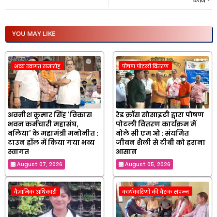
प्लान ?
YOU MAY LIKE
भव्य स्वागत समारोह
पोषण पोटली वितरण
अवनीश कुमार सिंह ‘विकास
रेड क्रॉस सोसाइटी द्वारा पोषण
भवन कर्मचारी महासंघ,
पोटली वितरण कार्यक्रम में
बलिया’ के महामंत्री मनोनीत :
बोले सी एम ओ : संयमित
टाउन हॉल में किया गया भव्य
जीवन शैली से टीबी को हराना
स्वागत
आसान
August 07, 2026
August 05, 2026
वैज्ञानिक अधिकारी
कार्यकारिणी की बैठक संपन्न