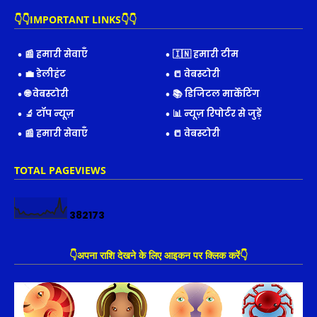
👇👇IMPORTANT LINKS👇👇
📰 हमारी सेवाएँ
🇮🇳 हमारी टीम
💼 डेलीहंट
📒 वेबस्टोरी
🌐 वेबस्टोरी
📚 डिजिटल मार्केटिंग
🔬 टॉप न्यूज़
📊 न्यूज़ रिपोर्टर से जुड़ें
📰 हमारी सेवाएँ
📒 वेबस्टोरी
TOTAL PAGEVIEWS
3
8
2
1
7
3
👇अपना राशि देखने के लिए आइकन पर क्लिक करें👇