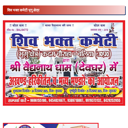
शिव भक्त कमेटी भृगु क्षेत्र