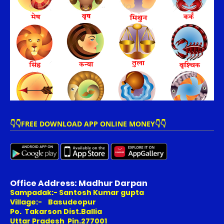
👇👇FREE DOWNLOAD APP ONLINE MONEY👇👇
Office Address: Madhur Darpan
Sampadak:- Santosh Kumar gupta
Village:- Basudeopur
Po. Takarson Dist.Ballia
Uttar Pradesh Pin.277001