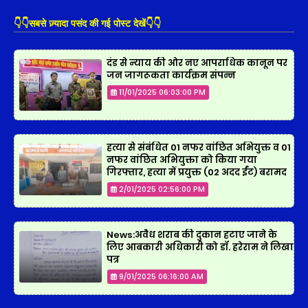
👇👇सबसे ज़्यादा पसंद की गई पोस्ट देखें👇👇
दंड से न्याय की ओर नए आपराधिक कानून पर
जन जागरूकता कार्यक्रम संपन्न
11/01/2025 06:03:00 PM
हत्या से संबंधित 01 नफर वांछित अभियुक्त व 01
नफर वांछित अभियुक्ता को किया गया
गिरफ्तार, हत्या में प्रयुक्त (02 अदद ईंट) बरामद
2/01/2025 02:56:00 PM
News:अवैध शराब की दुकान हटाए जाने के
लिए आबकारी अधिकारी को डॉ. हरेराम ने लिखा
पत्र
9/01/2025 06:16:00 AM