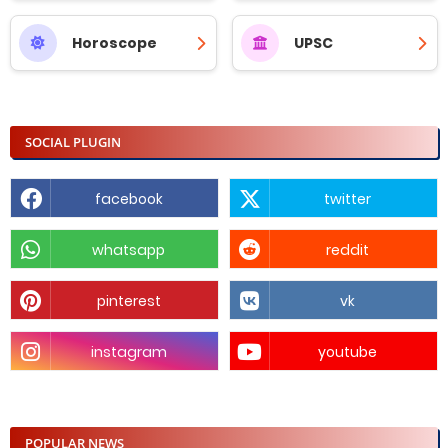
Horoscope
UPSC
SOCIAL PLUGIN
facebook
twitter
whatsapp
reddit
pinterest
vk
instagram
youtube
POPULAR NEWS