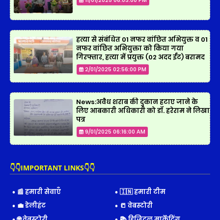
हत्या से संबंधित 01 नफर वांछित अभियुक्त व 01
नफर वांछित अभियुक्ता को किया गया
गिरफ्तार, हत्या में प्रयुक्त (02 अदद ईंट) बरामद
2/01/2025 02:56:00 PM
News:अवैध शराब की दुकान हटाए जाने के
लिए आबकारी अधिकारी को डॉ. हरेराम ने लिखा
पत्र
9/01/2025 06:16:00 AM
👇👇IMPORTANT LINKS👇👇
📰 हमारी सेवाएँ
🇮🇳 हमारी टीम
💼 डेलीहंट
📒 वेबस्टोरी
🌐 वेबस्टोरी
📚 डिजिटल मार्केटिंग