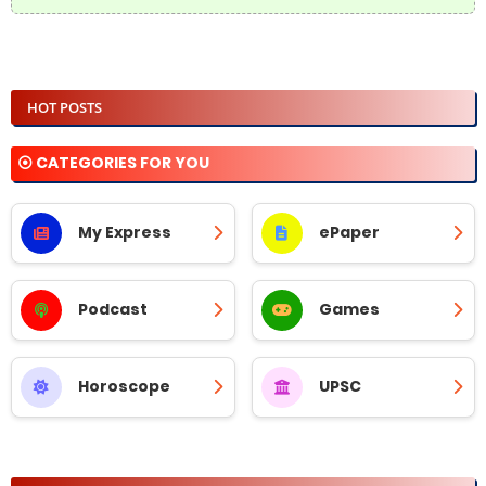
HOT POSTS
⦿ CATEGORIES FOR YOU
My Express
ePaper
Podcast
Games
Horoscope
UPSC