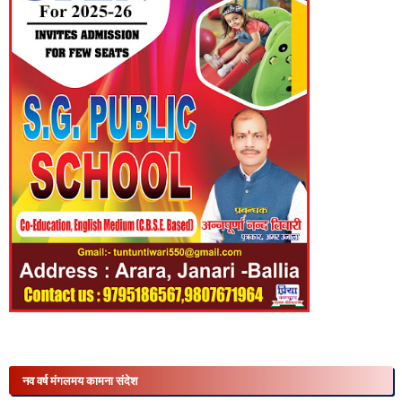
नव वर्ष मंगलमय कामना संदेश