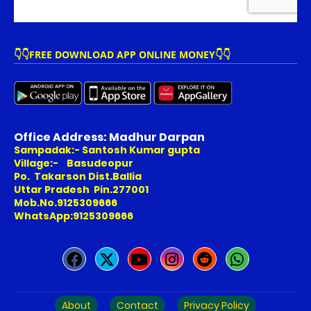
👇👇FREE DOWNLOAD APP ONLINE MONEY👇👇
Office Address: Madhur Darpan
Sampadak:- Santosh Kumar gupta
Village:- Basudeopur
Po. Takarson Dist.Ballia
Uttar Pradesh Pin.277001
Mob.No.9125309666
WhatsApp:9125309666
About
Contact
Privacy Policy