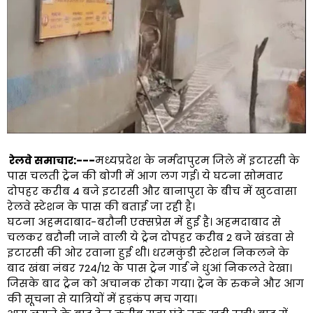
रेलवे समाचार:---
मध्यप्रदेश के नर्मदापुरम जिले में इटारसी के
पास चलती ट्रेन की बोगी में आग लग गई। ये घटना सोमवार
दोपहर करीब 4 बजे इटारसी और बानापुरा के बीच में खुटवासा
रेलवे स्टेशन के पास की बताई जा रही है।
घटना अहमदाबाद-बरौनी एक्सप्रेस में हुई है। अहमदाबाद से
चलकर बरौनी जाने वाली ये ट्रेन दोपहर करीब 2 बजे खंडवा से
इटारसी की ओर रवाना हुई थी। धरमकुंडी स्टेशन निकलने के
बाद खंबा नंबर 724/12 के पास ट्रेन गार्ड ने धुआं निकलते देखा।
जिसके बाद ट्रेन को अचानक रोका गया। ट्रेन के रुकने और आग
की सूचना से यात्रियों में हड़कंप मच गया।