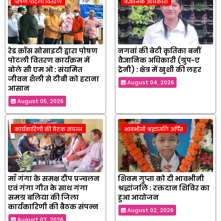
पोषण पोटली वितरण
वैज्ञानिक अधिकारी
रेड क्रॉस सोसाइटी द्वारा पोषण
नगवां की बेटी कृतिका बनीं
पोटली वितरण कार्यक्रम में
वैज्ञानिक अधिकारी (ग्रुप-ए
बोले सी एम ओ : संयमित
ट्रेनी) : क्षेत्र में खुशी की लहर
जीवन शैली से टीबी को हराना
August 04, 2026
आसान
August 05, 2026
कार्यकारिणी की बैठक संपन्न
भावभीनी श्रद्धांजलि अर्पित
माँ गंगा के समक्ष दीप प्रज्वलन
शिवम गुप्ता को दी भावभीनी
एवं गंगा गीत के साथ गंगा
श्रद्धांजलि : रक्तदान शिविर का
समग्र बलिया की जिला
हुआ आयोजन
कार्यकारिणी की बैठक संपन्न
August 02, 2026
August 02, 2026