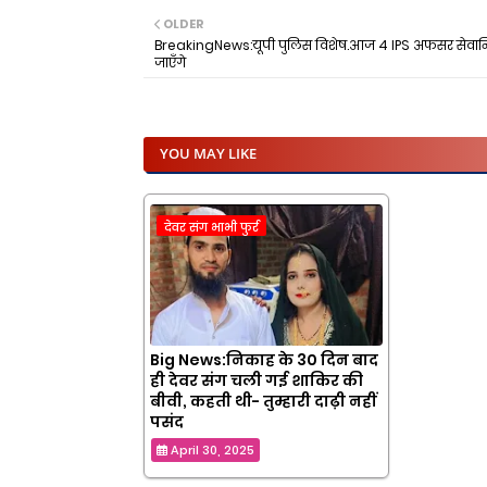
OLDER
BreakingNews:यूपी पुलिस विशेष.आज 4 IPS अफसर सेवानि
जाएँगे
YOU MAY LIKE
देवर संग भाभी फुर्र
Big News:निकाह के 30 दिन बाद
ही देवर संग चली गई शाकिर की
बीवी, कहती थी- तुम्हारी दाढ़ी नहीं
पसंद
April 30, 2025