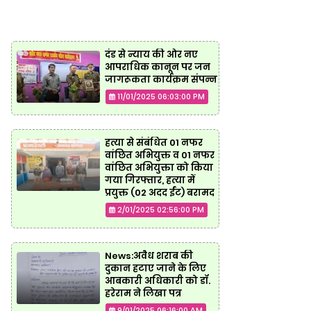
दंड से न्याय की ओर नए
आपराधिक कानून पर जन
जागरूकता कार्यक्रम संपन्न
11/01/2025 06:03:00 PM
हत्या से संबंधित 01 नफर
वांछित अभियुक्त व 01 नफर
वांछित अभियुक्ता को किया
गया गिरफ्तार, हत्या में
प्रयुक्त (02 अदद ईंट) बरामद
2/01/2025 02:56:00 PM
News:अवैध शराब की
दुकान हटाए जाने के लिए
आबकारी अधिकारी को डॉ.
हरेराम ने लिखा पत्र
9/01/2025 06:16:00 AM