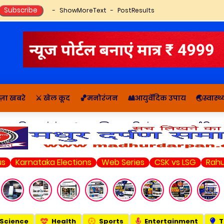
ShowMoreText
PostResults
ज़ा खबरे
⚔️ खेल कूद
🏀मनोरंजन
🎎आयुर्वेदिक उपाय
🌏स्वास्
🔬राशिफल, पंचांग
📚आध्यात्मिक कहानियां व ज्ञान
राजनीति सम
nataka Elections
Web Series
CSK vs LSG
Rahul Gandh
Science
Health
Sports
Entertainment
T