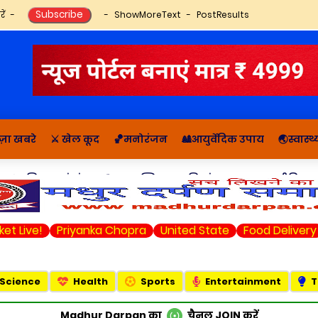
ें
ShowMoreText
PostResults
ज़ा खबरे
⚔️ खेल कूद
🏀मनोरंजन
🎎आयुर्वेदिक उपाय
🌏स्वास्
🔬राशिफल, पंचांग
📚आध्यात्मिक कहानियां व ज्ञान
राजनीति सम
et Live!
Priyanka Chopra
United State
Food Delivery
Science
Health
Sports
Entertainment
T
Madhur Darpan का
चैनल
JOIN
करें