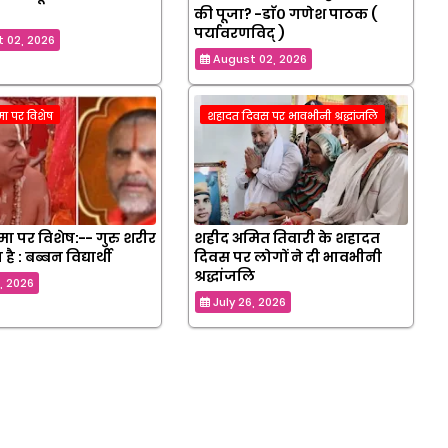
की पूजा? -डाॅ० गणेश पाठक (
पर्यावरणविद् )
 02, 2026
August 02, 2026
िमा पर विशेष
शहादत दिवस पर भावभीनी श्रद्धांजलि
णिमा पर विशेष:-- गुरु शरीर
शहीद अमित तिवारी के शहादत
 है : बब्बन विद्यार्थी
दिवस पर लोगों ने दी भावभीनी
श्रद्धांजलि
8, 2026
July 26, 2026