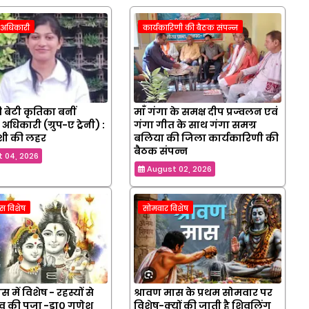
क अधिकारी
कार्यकारिणी की बैठक संपन्न
 बेटी कृतिका बनीं
माँ गंगा के समक्ष दीप प्रज्वलन एवं
 अधिकारी (ग्रुप-ए ट्रेनी) :
गंगा गीत के साथ गंगा समग्र
ं खुशी की लहर
बलिया की जिला कार्यकारिणी की
बैठक संपन्न
 04, 2026
August 02, 2026
ास विशेष
सोमवार विशेष
स में विशेष - रहस्यों से
श्रावण मास के प्रथम सोमवार पर
िव की पूजा -डा० गणेश
विशेष-क्यों की जाती है शिवलिंग