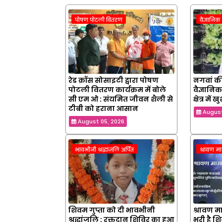
पोषण पोटली वितरण
वैज्ञानि
रेड क्रॉस सोसाइटी द्वारा पोषण
नगवां की
पोटली वितरण कार्यक्रम में बोले
वैज्ञानिक
सी एम ओ : संयमित जीवन शैली से
क्षेत्र मे
टीबी को हराना आसान
August
August 05, 2026
भावभीनी श्रद्धांजलि अर्पित
श्रावण म
शिवम गुप्ता को दी भावभीनी
श्रावण मा
श्रद्धांजलि : रक्तदान शिविर का हुआ
भरी है श