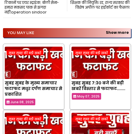
ठिकानों पर एयर स्ट्राइक; बोली सेना-
शिक्षक की नियुक्ति रद्द, राज्य सरकार की
हमारा मकसद पाक से झगड़ा
विशेष अपील पर हाईकोर्ट का फैसला
नहीं:operation sindoor
YOU MAY LIKE
Show more
सुबह सुबह की बड़ी खबरें
सुबह सुबह की बड़ी खबरें
सुबह सुबह के मुख्य समाचार
सुबह सुबह 7:30 बजे की बड़ी
फटाफट मधुर दर्पण समाचार से
खबरें विस्तार से फटाफट.......
प्रकाशित
May 07, 2025
June 08, 2025
सुबह सुबह की बड़ी खबरें
सुबह सुबह की बड़ी खबरें