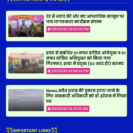
दंड से न्याय की ओर नए आपराधिक कानून पर
जन जागरूकता कार्यक्रम संपन्न
11/01/2025 06:03:00 PM
हत्या से संबंधित 01 नफर वांछित अभियुक्त व 01
नफर वांछित अभियुक्ता को किया गया
गिरफ्तार, हत्या में प्रयुक्त (02 अदद ईंट) बरामद
2/01/2025 02:56:00 PM
News:अवैध शराब की दुकान हटाए जाने के
लिए आबकारी अधिकारी को डॉ. हरेराम ने लिखा
पत्र
9/01/2025 06:16:00 AM
👇👇IMPORTANT LINKS👇👇