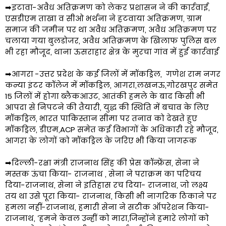
➡इटावा-अवैध अतिक्रमण को लेकर प्रशासन ने की कार्रवाई,
एसडीएम ताखा व सीओ भर्थना ने हटवाया अतिक्रमण, ग्राम
समाज की जमीन पर था अवैध अतिक्रमण, अवैध अतिक्रमण पर
चलाया गया बुलडोजर, अवैध अतिक्रमण के खिलाफ पुलिस बल
भी रहा मौजूद, थाना ऊसराहार क्षेत्र के मुरचा गांव में हुई कार्रवाई
➡आगरा -उत्तर प्रदेश के कई जिलों में मॉकड्रिल, गणेश राम नगर
कन्या इंटर कॉलेज में मॉकड्रिल, आगरा,लखनऊ,गोरखपुर समेत
15 जिलों में होगा ब्लैकआउट, आतंकी हमले के बाद किसी भी
आपदा से निपटने की तैयारी, युद्ध की स्थिति में बचाव के लिए
मॉकड्रिल, भारत पाकिस्तान सीमा पर तनाव को देखते हुए
मॉकड्रिल, डीएम,ACP समेत कई विभागों के अधिकारी रहे मौजूद,
आगरा के लोगों को मॉकड्रिल के जरिए भी किया जागरूक
➡दिल्ली-रक्षा मंत्री राजनाथ सिंह की प्रेस कॉन्फ्रेंस, सेना ने
मस्तक ऊंचा किया- राजनाथ , सेना ने पराक्रम का परिचय
दिया-राजनाथ, सेना ने इतिहास रच दिया- राजनाथ, जो लक्ष्य
तय था उसे पूरा किया- राजनाथ, किसी भी नागरिक ठिकाने पर
हमला नहीं-राजनाथ, हमारी सेना ने सटीक ऑपरेशन किया-
राजनाथ, ‘हमने केवल उन्हीं को मारा,जिन्होंने हमारे लोगों को