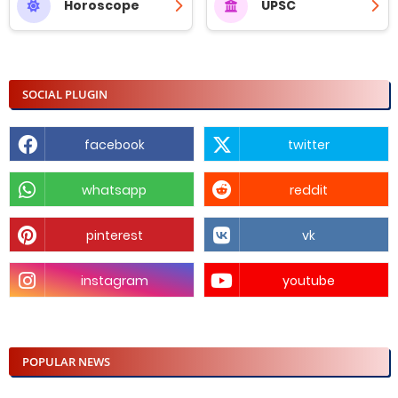
Horoscope
UPSC
SOCIAL PLUGIN
facebook
twitter
whatsapp
reddit
pinterest
vk
instagram
youtube
POPULAR NEWS