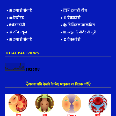
📰 हमारी सेवाएँ
🇮🇳 हमारी टीम
💼 डेलीहंट
📒 वेबस्टोरी
🌐 वेबस्टोरी
📚 डिजिटल मार्केटिंग
🔬 टॉप न्यूज़
📊 न्यूज़ रिपोर्टर से जुड़ें
📰 हमारी सेवाएँ
📒 वेबस्टोरी
TOTAL PAGEVIEWS
3
8
2
5
0
8
👇अपना राशि देखने के लिए आइकन पर क्लिक करें👇