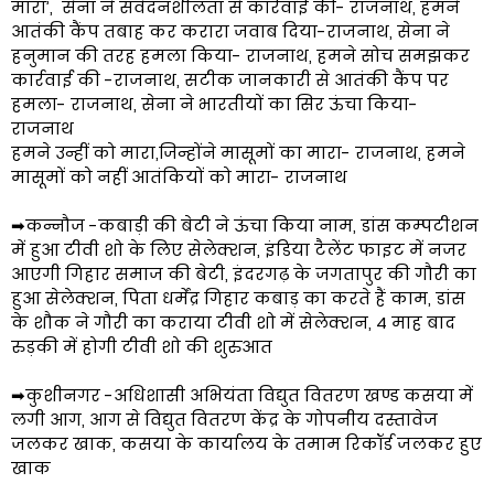
मारा’, सेना ने संवेदनशीलता से कार्रवाई की- राजनाथ, हमने
आतंकी कैंप तबाह कर करारा जवाब दिया-राजनाथ, सेना ने
हनुमान की तरह हमला किया- राजनाथ, हमने सोच समझकर
कार्रवाई की -राजनाथ, सटीक जानकारी से आतंकी कैंप पर
हमला- राजनाथ, सेना ने भारतीयों का सिर ऊंचा किया-
राजनाथ
हमने उन्हीं को मारा,जिन्होंने मासूमों का मारा- राजनाथ, हमने
मासूमों को नहीं आतंकियों को मारा- राजनाथ
➡कन्नौज -कबाड़ी की बेटी ने ऊंचा किया नाम, डांस कम्पटीशन
में हुआ टीवी शो के लिए सेलेक्शन, इंडिया टैलेंट फाइट में नजर
आएगी गिहार समाज की बेटी, इंदरगढ़ के जगतापुर की गौरी का
हुआ सेलेक्शन, पिता धर्मेंद्र गिहार कबाड़ का करते हैं काम, डांस
के शौक ने गौरी का कराया टीवी शो में सेलेक्शन, 4 माह बाद
रुड़की में होगी टीवी शो की शुरुआत
➡कुशीनगर -अधिशासी अभियंता विद्युत वितरण खण्ड कसया में
लगी आग, आग से विद्युत वितरण केंद्र के गोपनीय दस्तावेज
जलकर खाक, कसया के कार्यालय के तमाम रिकॉर्ड जलकर हुए
खाक