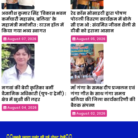
अवनीश कुमार सिंह ‘विकास भवन
रेड क्रॉस सोसाइटी द्वारा पोषण
कर्मचारी महासंघ, बलिया’ के
पोटली वितरण कार्यक्रम में बोले
महामंत्री मनोनीत : टाउन हॉल में
सी एम ओ : संयमित जीवन शैली से
किया गया भव्य स्वागत
टीबी को हराना आसान
August 07, 2026
August 05, 2026
नगवां की बेटी कृतिका बनीं
माँ गंगा के समक्ष दीप प्रज्वलन एवं
वैज्ञानिक अधिकारी (ग्रुप-ए ट्रेनी) :
गंगा गीत के साथ गंगा समग्र
क्षेत्र में खुशी की लहर
बलिया की जिला कार्यकारिणी की
बैठक संपन्न
August 04, 2026
August 02, 2026
👇👇सबसे ज़्यादा पसंद की गई पोस्ट देखें👇👇