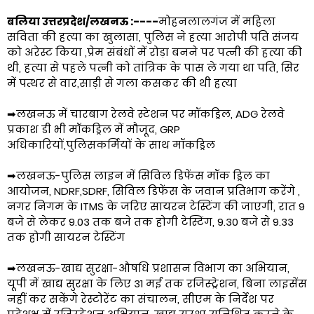
बलिया उत्तरप्रदेश/लखनऊ :----
मोहनलालगंज में महिला
सविता की हत्या का खुलासा, पुलिस ने हत्या आरोपी पति संजय
को अरेस्ट किया ,प्रेम संबंधों में रोड़ा बनने पर पत्नी की हत्या की
थी, हत्या से पहले पत्नी को तांत्रिक के पास ले गया था पति, सिर
में पत्थर से वार,साड़ी से गला कसकर की थी हत्या
➡लखनऊ में चारबाग रेलवे स्टेशन पर मॉकड्रिल, ADG रेलवे
प्रकाश डी भी मॉकड्रिल में मौजूद, GRP
अधिकारियों,पुलिसकर्मियों के साथ मॉकड्रिल
➡लखनऊ-पुलिस लाइन में सिविल डिफेंस मॉक ड्रिल का
आयोजन, NDRF,SDRF, सिविल डिफेंस के जवान प्रतिभाग करेंगे ,
नगर निगम के ITMS के जरिए सायरन टेस्टिंग की जाएगी, रात 9
बजे से लेकर 9.03 तक बजे तक होगी टेस्टिंग, 9.30 बजे से 9.33
तक होगी सायरन टेस्टिंग
➡लखनऊ-खाद्य सुरक्षा-औषधि प्रशासन विभाग का अभियान,
यूपी में खाद्य सुरक्षा के लिए 31 मई तक रजिस्ट्रेशन, बिना लाइसेंस
नहीं कर सकेंगे रेस्टोरेंट का संचालन, सीएम के निर्देश पर