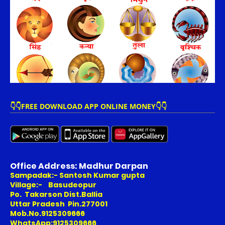
👇👇FREE DOWNLOAD APP ONLINE MONEY👇👇
Office Address: Madhur Darpan
Sampadak:- Santosh Kumar gupta
Village:- Basudeopur
Po. Takarson Dist.Ballia
Uttar Pradesh Pin.277001
Mob.No.9125309666
WhatsApp:9125309666