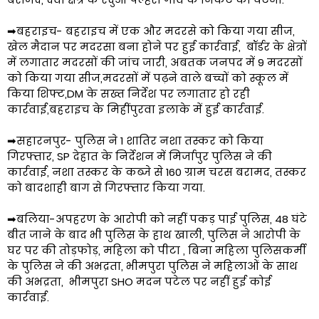
➡बहराइच- बहराइच में एक और मदरसे को किया गया सीज,
खेल मैदान पर मदरसा बना होने पर हुई कार्रवाई, बॉर्डर के क्षेत्रों
में लगातार मदरसों की जांच जारी, अबतक जनपद में 9 मदरसों
को किया गया सीज,मदरसों में पढ़ने वाले बच्चों को स्कूल में
किया शिफ्ट,DM के सख्त निर्देश पर लगातार हो रही
कार्रवाई,बहराइच के मिहींपुरवा इलाके में हुई कार्रवाई.
➡सहारनपुर- पुलिस ने 1 शातिर नशा तस्कर को किया
गिरफ्तार, SP देहात के निर्देशन में मिर्जापुर पुलिस ने की
कार्रवाई, नशा तस्कर के कब्जे से 160 ग्राम चरस बरामद, तस्कर
को बादशाही बाग से गिरफ्तार किया गया.
➡बलिया-अपहरण के आरोपी को नहीं पकड़ पाई पुलिस, 48 घंटे
बीत जाने के बाद भी पुलिस के हाथ खाली, पुलिस ने आरोपी के
घर पर की तोड़फोड़, महिला को पीटा , बिना महिला पुलिसकर्मी
के पुलिस ने की अभद्रता, भीमपुरा पुलिस ने महिलाओं के साथ
की अभद्रता, भीमपुरा SHO मदन पटेल पर नहीं हुई कोई
कार्रवाई.