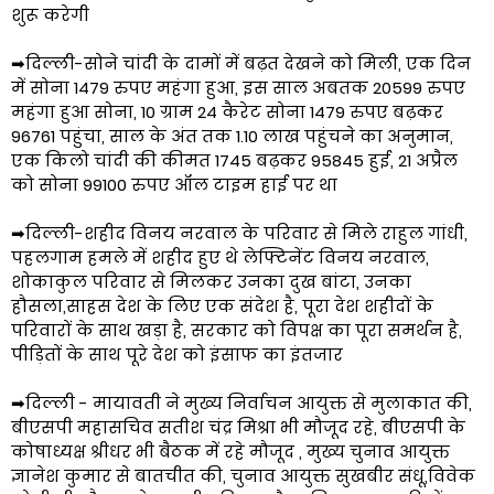
शुरू करेगी
➡दिल्ली-सोने चांदी के दामों में बढ़त देखने को मिली, एक दिन
में सोना 1479 रुपए महंगा हुआ, इस साल अबतक 20599 रुपए
महंगा हुआ सोना, 10 ग्राम 24 कैरेट सोना 1479 रुपए बढ़कर
96761 पहुंचा, साल के अंत तक 1.10 लाख पहुंचने का अनुमान,
एक किलो चांदी की कीमत 1745 बढ़कर 95845 हुई, 21 अप्रैल
को सोना 99100 रुपए ऑल टाइम हाई पर था
➡दिल्ली-शहीद विनय नरवाल के परिवार से मिले राहुल गांधी,
पहलगाम हमले में शहीद हुए थे लेफ्टिनेंट विनय नरवाल,
शोकाकुल परिवार से मिलकर उनका दुख बांटा, उनका
हौसला,साहस देश के लिए एक संदेश है, पूरा देश शहीदों के
परिवारों के साथ खड़ा है, सरकार को विपक्ष का पूरा समर्थन है,
पीड़ितों के साथ पूरे देश को इंसाफ का इंतजार
➡दिल्ली - मायावती ने मुख्य निर्वाचन आयुक्त से मुलाकात की,
बीएसपी महासचिव सतीश चंद्र मिश्रा भी मौजूद रहे, बीएसपी के
कोषाध्यक्ष श्रीधर भी बैठक में रहे मौजूद , मुख्य चुनाव आयुक्त
ज्ञानेश कुमार से बातचीत की, चुनाव आयुक्त सुखबीर संधू,विवेक