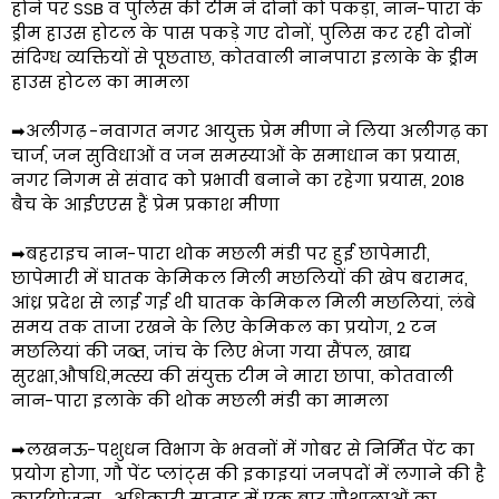
होने पर SSB व पुलिस की टीम ने दोनों को पकड़ा, नान-पारा के
ड्रीम हाउस होटल के पास पकड़े गए दोनों, पुलिस कर रही दोनों
संदिग्ध व्यक्तियों से पूछताछ, कोतवाली नानपारा इलाके के ड्रीम
हाउस होटल का मामला
➡अलीगढ़ -नवागत नगर आयुक्त प्रेम मीणा ने लिया अलीगढ़ का
चार्ज, जन सुविधाओं व जन समस्याओं के समाधान का प्रयास,
नगर निगम से संवाद को प्रभावी बनाने का रहेगा प्रयास, 2018
बैच के आईएएस हैं प्रेम प्रकाश मीणा
➡बहराइच नान-पारा थोक मछली मंडी पर हुई छापेमारी,
छापेमारी में घातक केमिकल मिली मछलियों की खेप बरामद,
आंध्र प्रदेश से लाई गई थी घातक केमिकल मिली मछलियां, लंबे
समय तक ताजा रखने के लिए केमिकल का प्रयोग, 2 टन
मछलियां की जब्त, जांच के लिए भेजा गया सैंपल, खाद्य
सुरक्षा,औषधि,मत्स्य की संयुक्त टीम ने मारा छापा, कोतवाली
नान-पारा इलाके की थोक मछली मंडी का मामला
➡लखनऊ-पशुधन विभाग के भवनों में गोबर से निर्मित पेंट का
प्रयोग होगा, गौ पेंट प्लांट्स की इकाइयां जनपदों में लगाने की है
कार्ययोजना , अधिकारी सप्ताह में एक बार गौशालाओं का