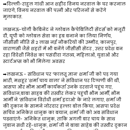
➡दिल्ली-राहुल गांधी आज शहीद विनय नरवाल के घर करनाल
जाएंगे, विनय नरवाल की पत्नी और परिजनों से करेंगे
मुलाकात.
लखनऊ-योगी कैबिनेट ने ग्लोबल कैपेबिलिटी सेंटर्स को मंजूरी
दी, यूपी को ग्लोबल सेवा का हब बनाने का लिया निर्णय,
जीसीसी नीति से 2 लाख नई नौकरियों की उम्मीद, कानपुर,
वाराणसी जैसे शहरों में भी बनेंगे जीसीसी सेंटर , उत्तर प्रदेश बन
रहा विदेशी निवेश का पसंदीदा गंतव्य, महिलाओं, युवाओं और
स्टार्टअप्स को भी मिलेगा अवसर
➡लखनऊ - संविधान पर ‘फालतू ज्ञान’ शर्मा जी को पड़ गया
भारी, मशहूर 'शर्मा चाय वाला' ने संविधान पर टिप्पणी की थी,
आसपा और भीम आर्मी कार्यकर्ता उनके दरवाजे पहुंच गए,
संविधान,बाबा साहब की तस्वीर लेकर पहुंची भीम आर्मी, भीम
आर्मी ने ‘संविधान विरोधी शर्मा हटाओ’ के नारे लगाए, शर्मा जी
की दुकान के सामने जोरदार हल्ला बोल किया, आसपा प्रदेश
सचिव अनिकेत धानुक का बयान, शर्मा जी को अब संविधान
पढ़वाएंगे- अनिकेत धानुक, ताकि अगली बार चाय के साथ
जुबान सधी रहे-धानुक, शर्मा जी ने बाबा साहेब की तस्वीर दुकान