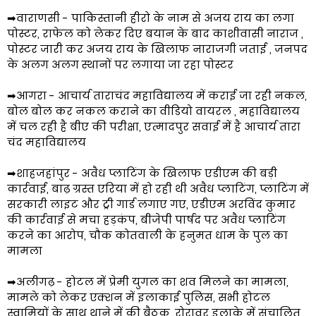
➡वाराणसी - पाकिस्तानी हीरो के नाम से अजय राय का लगा
पोस्टर, राफेल को लेकर दिए बयान के बाद काशीवासी नाराज ,
पोस्टर जारी कर अजय राय के खिलाफ नाराजगी जताई , जनपद
के अलग अलग स्थानों पर लगाया जा रहा पोस्टर
➡आगरा - आचार्य ताराचंद महाविद्यालय में कराई जा रही नकल,
बोल बोल कर नकल कराने का वीडियो वायरल , महाविद्यालय
में चल रही है बीए की परीक्षा, एत्मादपुर सवाई में है आचार्य तारा
चंद महाविद्यालय
➡शाहजहांपुर - अवैध प्लाटिंग के खिलाफ एडीएम की बड़ी
कार्रवाई, बाढ़ ग्रस्त एरिया में हो रही थी अवैध प्लाटिंग, प्लाटिंग में
सरकारी लाइट और ट्री गार्ड लगाए गए, एडीएम अरविंद कुमार
की कार्रवाई से मचा हड़कंप, बीजेपी पार्षद पर अवैध प्लाटिंग
करने का आरोप, चौक कोतवाली के हनुमत धाम के पुल का
मामला
➡अलीगढ़ - होटल में प्रेमी युगल का शव मिलने का मामला,
मामले को लेकर एक्शन में इलाकाई पुलिस, सभी होटल
स्वामियों के साथ थाने में की बैठक, रोरावर इलाके में संचालित