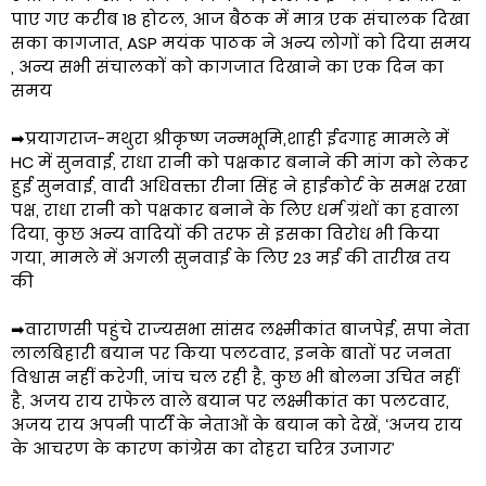
पाए गए करीब 18 होटल, आज बैठक में मात्र एक संचालक दिखा
सका कागजात, ASP मयंक पाठक ने अन्य लोगों को दिया समय
, अन्य सभी संचालकों को कागजात दिखाने का एक दिन का
समय
➡प्रयागराज-मथुरा श्रीकृष्ण जन्मभूमि,शाही ईदगाह मामले में
HC में सुनवाई, राधा रानी को पक्षकार बनाने की मांग को लेकर
हुई सुनवाई, वादी अधिवक्ता रीना सिंह ने हाईकोर्ट के समक्ष रखा
पक्ष, राधा रानी को पक्षकार बनाने के लिए धर्म ग्रंथों का हवाला
दिया, कुछ अन्य वादियों की तरफ से इसका विरोध भी किया
गया, मामले में अगली सुनवाई के लिए 23 मई की तारीख तय
की
➡वाराणसी पहुंचे राज्यसभा सांसद लक्ष्मीकांत बाजपेई, सपा नेता
लालबिहारी बयान पर किया पलटवार, इनके बातों पर जनता
विश्वास नहीं करेगी, जांच चल रही है, कुछ भी बोलना उचित नहीं
है, अजय राय राफेल वाले बयान पर लक्ष्मीकांत का पलटवार,
अजय राय अपनी पार्टी के नेताओं के बयान को देखें, ‘अजय राय
के आचरण के कारण कांग्रेस का दोहरा चरित्र उजागर’