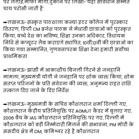
पर लगाई,माफी मांगी,दुकान पर लिखा-‘यहां संविधान सम्मत
चाय परोसी जाती है’
➡लखनऊ-संस्कृत पाठशाला कन्या इंटर कॉलेज में पुरस्कार
वितरण, डिप्टी CM ब्रजेश पाठक ने मेधावी छात्राओं को पुरस्कृत
किया, बच्चे देश का भविष्य, शिक्षा उनका अधिकार, विधायक
निधि से कंप्यूटर लैब कराएंगे स्थापित, 10वीं,12वीं की छात्राओं का
किया गया सम्मानित, गुणवत्तापरक शिक्षा देना हमारी सर्वोच्च
प्राथमिकता
➡लखनऊ-झांसी में आकाशीय बिजली गिरने से जनहानि
मामला, मुख्यमंत्री योगी ने जनहानि पर शोक व्यक्त किया, शोक
संतप्त परिजनों के प्रति संवेदना की व्यक्त, अनुमन्य राहत राशि
तत्काल दिए जाने के दिए निर्देश
➡लखनऊ-मुख्यमंत्री के सचिव कौशलराज शर्मा दिल्ली गए,
कौशलराज केंद्रीय प्रतिनियुक्ति पर AGMUT कैडर में बुलाए गए,
2006 बैच के IAS कौशलराज प्रतिनियुक्ति पर गए, दिल्ली में
कौशलराज को बड़ी जिम्मेदारी मिलने की संभावना, PM मोदी के
संसदीय क्षेत्र में DM, कमिश्नर रहे हैं कौशलराज