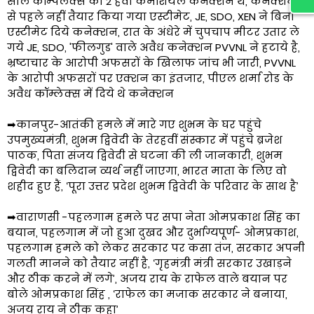
सील कॉम्पलेक्स को 2 हैवी कमर्शियल कनेक्शन थे, कनेक्शन
से पहले नहीं तैयार किया गया एस्टीमेट, JE, SDO, XEN ने बिना
एस्टीमेट दिये कनेक्शन, रात के अंधेरे में चुपचाप मीटर उतार ले
गये JE, SDO, 'फीलगुड' वाले अवैध कनेक्शन PVVNL ने हटाये है,
भ्रष्टाचार के आरोपी अफसरों के खिलाफ जांच भी जारी, PVVNL
के आरोपी अफसरों पर एक्शन का इंतजार, पीएल शर्मा रोड के
अवैध कॉम्लेक्स में दिये थे कनेक्शन
➡कानपुर-आतंकी हमले में मारे गए शुभम के घर पहुंचे
उपमुख्यमंत्री, शुभम द्विवेदी के तेरहवीं संस्कार में पहुंचे ब्रजेश
पाठक, पिता संजय द्विवेदी से घटना की ली जानकारी, शुभम
द्विवेदी का बलिदान व्यर्थ नहीं जाएगा, भारत माता के लिए वो
शहीद हुए हैं, ‘पूरा उत्तर प्रदेश शुभम द्विवेदी के परिवार के साथ है’
➡वाराणसी -पहलगाम हमले पर सपा नेता ओमप्रकाश सिंह का
बयान, पहलगाम में जो हुआ दुखद और दुर्भाग्यपूर्ण- ओमप्रकाश,
पहलगाम हमले को लेकर सरकार पर कसा तंज, सरकार अपनी
गलती मानने को तैयार नहीं है, ‘गृहमंत्री मंत्री सरकार उखाड़ने
और ठीक करने में लगे’, अजय राय के राफेल वाले बयान पर
बोले ओमप्रकाश सिंह , ‘राफेल का मजाक सरकार ने बनाया,
अजय राय ने ठीक कहा’