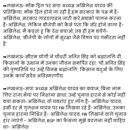
➡लखनऊ-मॉक ड्रिल पर सपा अध्यक्ष अखिलेश यादव की
प्रतिक्रिया, मॉक ड्रिल होने जा रही है,हम सरकार के पक्ष में है-
अखिलेश, सरकार गाइडलाइन जारी करे,सबको पालन करना
है-अखिलेश, लेकिन बीजेपी को कैसे पता कि वॉर होने वाला है-
अखिलेश, मै कहता हूं कि देश बचाओ, तब ही हम बचेंगे-
अखिलेश, ‘बीजेपी के लोगों में सुरक्षा जैसे विषय पर गंभीरता नहीं
है’
➡लखनऊ-सीएम योगी ने चौधरी अजित सिंह को श्रद्धांजलि दी,
किसानों के उत्थान में उनका जीवन समर्पित रहा, ‘चौ.अजित सिंह
की पुण्यतिथि पर उन्हें विनम्र श्रद्धांजलि’, किसान बंधुओं के लिए
उनके कार्य सदैव अविस्मरणीय
➡लखनऊ-सपा अध्यक्ष अखिलेश यादव का बयान, बिना नाम
लिए राजा भैया पर निशाना साधा, उन्हें चुनाव हारने से कोई नहीं
बचा सकता-अखिलेश, वो घबराए हुए लोग हैं- अखिलेश यादव,
इसी डर से गुलशन यादव पर FIR लिखवा रहे हैं-अखिलेश, उनका
चुनाव हारना निश्चित है- अखिलेश यादव, FIR लिखाने वाले चुनाव
हार जाएंगे - अखिलेश, BSP का फैसला मुझे बदलना नहीं चाहिए
था- अखिलेश