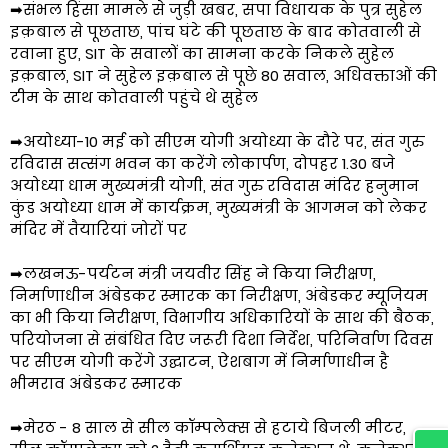
➡संभल हिंसा मामले से जुड़ी खबर, सपा विधायक के पुत्र सुहेल
इक़बाल से पूछताछ, पांच घंटे की पूछताछ के बाद कोतवाली से
रवाना हुए, SIT के सवालों का सामना करके निकले सुहेल
इक़बाल, SIT ने सुहेल इक़बाल से पूछे 80 सवाल, अधिवक्ताओं की
टीम के साथ कोतवाली पहुंचे थे सुहेल
➡अयोध्या-10 मई को सीएम योगी अयोध्या के दौरे पर, संत गुरु
रविदास सत्संग भवन का करेंगे लोकार्पण, दोपहर 1.30 बजे
अयोध्या धाम मुख्यमंत्री योगी, संत गुरु रविदास मंदिर हनुमान
कुंड अयोध्या धाम में कार्यक्रम, मुख्यमंत्री के आगमन को लेकर
मंदिर में तैयारियां जोरों पर
➡लखनऊ-पर्यटन मंत्री जयवीर सिंह ने किया निरीक्षण,
निर्माणाधीन अंबेडकर स्मारक का निरीक्षण, अंबेडकर म्यूजियम
का भी किया निरीक्षण, विभागीय अधिकारियों के साथ की बैठक,
परियोजना से संबंधित दिए जरूरी दिशा निर्देश, परिनिर्वाण दिवस
पर सीएम योगी करेंगे उद्घाटन, ऐशबाग में निर्माणाधीन है
भीमराव अंबेडकर स्मारक
➡मेरठ - 8 साल से सील कॉम्पलेक्स से हटाये बिजली मीटर,