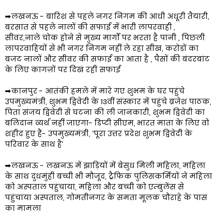
➡लखनऊ - बारिश से पहले नगर निगम की आधी अधूरी तैयारी,
बरसात से पहले नालों की सफाई में भारी लापरवाही ,
सीवर,नाले चोक होने से मुख्य मार्गों पर भरता है पानी , पिछली
लापरवाहियों से भी नगर निगम नहीं ले रहा सीख, करोड़ों का
बजट नालों और सीवर की सफाई का आता है , पैसों की बंदरबांट
के लिए कागज़ों पर दिख रही सफाई
➡कानपुर - आतंकी हमले में मारे गए शुभम के घर पहुंचे
उपमुख्यमंत्री, शुभम द्विवेदी के 13वीं संस्कार में पहुंचे ब्रजेश पाठक,
पिता संजय द्विवेदी से घटना की ली जानकारी, शुभम द्विवेदी का
बलिदान व्यर्थ नहीं जाएगा- डिप्टी सीएम, भारत माता के लिए वो
शहीद हुए हैं- उपमुख्यमंत्री, ‘पूरा उत्तर प्रदेश शुभम द्विवेदी के
परिवार के साथ है’
➡लखनऊ - लखनऊ में झाड़ियों में बेसुध मिली महिला, महिला
के साथ दुधमुंही बच्ची भी मौजूद, ट्रैफिक पुलिसकर्मियों ने महिला
को अस्पताल पहुंचाया, महिला और बच्ची को एम्बुलेंस से
पहुंचाया अस्पताल, गोमतीनगर के समता मूलक चौराहे के पास
का मामला