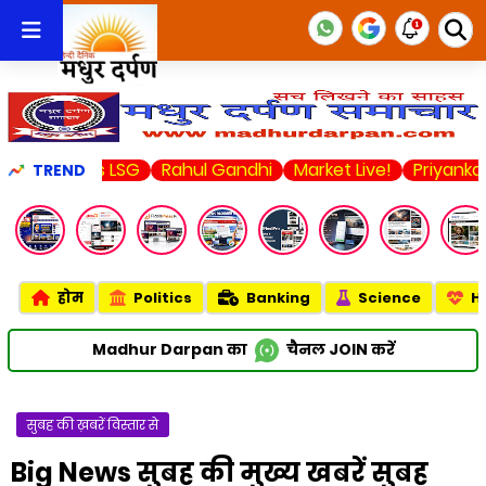
vs LSG
Rahul Gandhi
Market Live!
Priyanka Chopra
TREND
होम
Politics
Banking
Science
H
Madhur Darpan का
चैनल
JOIN
करें
सुबह की ख़बरें विस्तार से
Big News सुबह की मुख्य खबरें सुबह