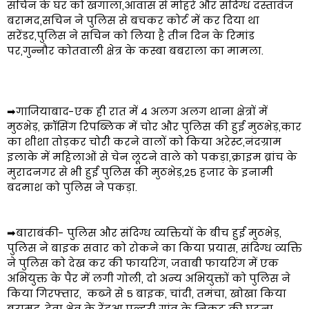
सचिन के घर को खंगाला,आवास से मोहरे और संदिग्ध दस्तावेज
बरामद,सचिन ने पुलिस से बचकर कोर्ट में कर दिया था
सरेंडर,पुलिस ने सचिन को लिया है तीन दिन के रिमांड
पर,गुन्नौर कोतवाली क्षेत्र के कस्बा बबराला का मामला.
➡गाजियाबाद-एक ही रात में 4 अलग अलग थाना क्षेत्रों में
मुठभेड़, क्रॉसिंग रिपब्लिक में चोर और पुलिस की हुई मुठभेड़,कार
का शीशा तोड़कर चोरी करने वालों को किया अरेस्ट,नंदग्राम
इलाके में महिलाओं से चेन लूटने वाले को पकड़ा,क्राइम ब्रांच के
मुरादनगर से भी हुई पुलिस की मुठभेड़,25 हजार के इनामी
बदमाश को पुलिस ने पकड़ा.
➡बाराबंकी- पुलिस और संदिग्ध व्यक्तियों के बीच हुई मुठभेड़,
पुलिस ने बाइक सवार को रोकने का किया प्रयास, संदिग्ध व्यक्ति
ने पुलिस को देख कर की फायरिंग, जवाबी फायरिंग में एक
अभियुक्त के पैर में लगी गोली, दो अन्य अभियुक्तों को पुलिस ने
किया गिरफ्तार, कब्जे से 5 बाइक, चांदी, तमंचा, खोखा किया
बरामद, देवा क्षेत्र के रेंदुआ पल्हरी गांव के निकट की घटना.