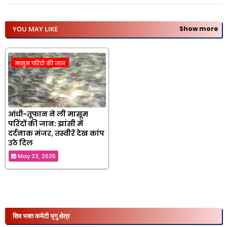
YOU MAY LIKE
Show more
मासुम परिंदों की जान
आंधी-तूफान ने ली मासूम
परिंदों की जान: झांसी में
दर्दनाक मंजर, तस्वीरें देख कांप
उठे दिल
May 23, 2025
शिव भक्त कमेटी भृगु क्षेत्र