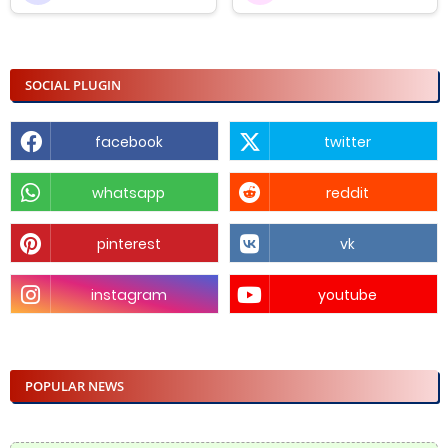
SOCIAL PLUGIN
facebook
twitter
whatsapp
reddit
pinterest
vk
instagram
youtube
POPULAR NEWS