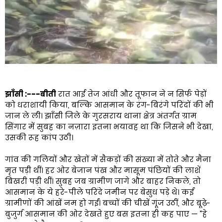
झाँसी :---बीती
रात आई तेज आंधी और तूफान ने न सिर्फ पेड़ों
को धराशायी किया, बल्कि आसमान के रंग-बिरंगे परिंदों की भी
जान ले ली। झाँसी जिले के गुरसराय थाना क्षेत्र अंतर्गत ग्राम
सिंगार में सुबह का नज़ारा इतना भयावह था कि जिसने भी देखा,
उसकी रूह कांप उठी।
गांव की गलियों और खेतों में सैकड़ों की संख्या में तोते और मैना
मृत पड़ी थीं। हर ओर बेजान पंख और मासूम पंछियों की लाशें
बिखरी पड़ी थीं। सुबह जब ग्रामीण जागे और बाहर निकले, तो
आसमान के ये हरे-पीले परिंदे जमीन पर बेसुध पड़े थे। कई
ग्रामीणों की आंखें नम हो गईं। बच्चों की चीखें गूंज उठीं, और बूढ़े-
बुजुर्ग आसमान की ओर देखते हुए बस इतना ही कह पाए — "हे