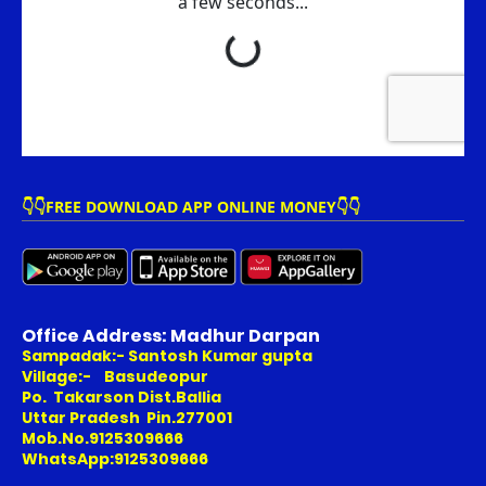
👇👇FREE DOWNLOAD APP ONLINE MONEY👇👇
Office Address: Madhur Darpan
Sampadak:- Santosh Kumar gupta
Village:- Basudeopur
Po. Takarson Dist.Ballia
Uttar Pradesh Pin.277001
Mob.No.9125309666
WhatsApp:9125309666