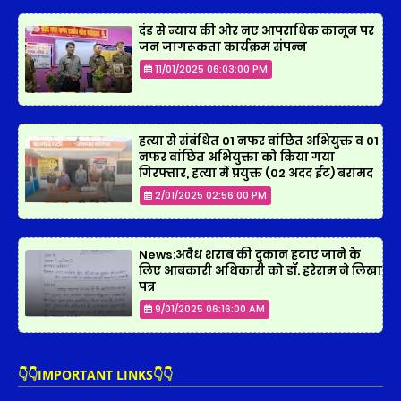
दंड से न्याय की ओर नए आपराधिक कानून पर
जन जागरूकता कार्यक्रम संपन्न
11/01/2025 06:03:00 PM
हत्या से संबंधित 01 नफर वांछित अभियुक्त व 01
नफर वांछित अभियुक्ता को किया गया
गिरफ्तार, हत्या में प्रयुक्त (02 अदद ईंट) बरामद
2/01/2025 02:56:00 PM
News:अवैध शराब की दुकान हटाए जाने के
लिए आबकारी अधिकारी को डॉ. हरेराम ने लिखा
पत्र
9/01/2025 06:16:00 AM
👇👇IMPORTANT LINKS👇👇