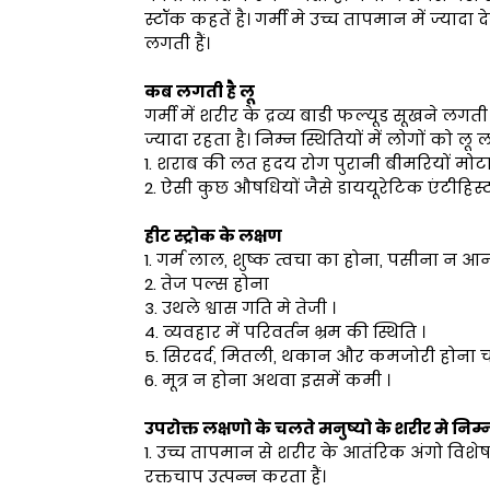
स्टॉक कहतें है। गर्मी मे उच्च तापमान में ज्यादा 
लगती हैं।
कब लगती है लू
गर्मी में शरीर के द्रव्य बाडी फल्यूड सूखने 
ज्यादा रहता है। निम्न स्थितियों में लोगों को 
1. शराब की लत हदय रोग पुरानी बीमरियों मोटापा
2. ऐसी कुछ औषधियों जैसे डाययूरेटिक एंटीह
हीट स्ट्रोक के लक्षण
1. गर्म लाल, शुष्क त्वचा का होना, पसीना न आन
2. तेज पल्स होना
3. उथले श्वास गति मे तेजी ।
4. व्यवहार में परिवर्तन भ्रम की स्थिति ।
5. सिरदर्द, मितली, थकान और कमजोरी होना 
6. मूत्र न होना अथवा इसमें कमी ।
उपरोक्त लक्षणो के चलते मनुष्यो के शरीर मे निम
1. उच्च तापमान से शरीर के आतंरिक अंगो विशेष
रक्तचाप उत्पन्न करता हैं।