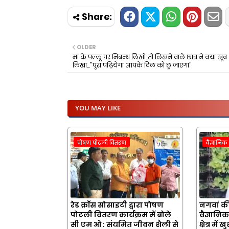
OLDER
मां के पल्लू पर निबन्ध लिखो..तो लिखने वाले छात्र ने क्या खूब
लिखा..."पूरा पढ़ियेगा आपके दिल को छू जाएगा"
YOU MAY LIKE
पोषण पोटली वितरण
वैज्ञानि
रेड क्रॉस सोसाइटी द्वारा पोषण
नगवां की
पोटली वितरण कार्यक्रम में बोले
वैज्ञानिक
सी एम ओ : संयमित जीवन शैली से
क्षेत्र मे