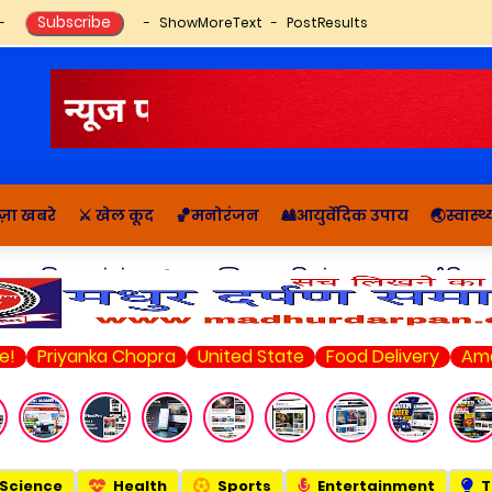
ShowMoreText
PostResults
ज़ा खबरे
⚔️ खेल कूद
🏀मनोरंजन
🎎आयुर्वेदिक उपाय
🌏स्वास्
🔬राशिफल, पंचांग
📚आध्यात्मिक कहानियां व ज्ञान
राजनीति सम
yanka Chopra
United State
Food Delivery
Amazon Dea
Science
Health
Sports
Entertainment
T