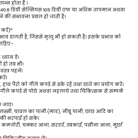
न्न होता हैं ।
0.6 डिग्री सेल्सियस 105 डिग्री एफ या अधिक तापमान अथवा
 होने की संभावना प्रबल हो जाती है।
 करें)*
रभाव डालती है, जिससे मृत्यु भी हो सकती है। इसके प्रभाव को
चाहिए:-
ध्यान दें।
ी हो तब भी।
्त्र पहनें।
रें।
 हाथ पैरो को गीले कपड़े से ढके रहें तथा छाते का प्रयोग करें।
ती गीले कपड़े से पोछे अथवा नहलाये तथा चिकित्सक से सम्पर्क
 जाएं।
से लस्सी, चावल का पानी (माङ), नीबू पानी, छाछ आदि का
 की भरपाई हो सके।
 जैसे कमजोरी, चक्कर आना, सरदर्द, उबकाई, पसीना आना, मूर्छा