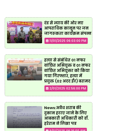
दंड से न्याय की ओर नए
आपराधिक कानून पर जन
जागरूकता कार्यक्रम संपन्न
11/01/2025 06:03:00 PM
हत्या से संबंधित 01 नफर
वांछित अभियुक्त व 01 नफर
वांछित अभियुक्ता को किया
गया गिरफ्तार, हत्या में
प्रयुक्त (02 अदद ईंट) बरामद
2/01/2025 02:56:00 PM
News:अवैध शराब की
दुकान हटाए जाने के लिए
आबकारी अधिकारी को डॉ.
हरेराम ने लिखा पत्र
9/01/2025 06:16:00 AM