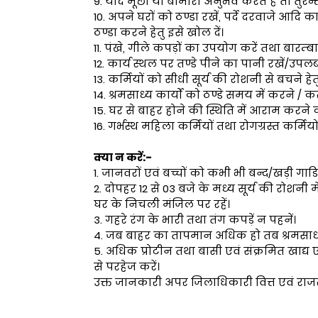
9. यदि मूर्छा या बीमारी अनुभव करते है तो तुरन
10. अपने घरों को ठण्डा रखें, पर्दे दरवाजे आ
ठण्डा करने हेतु इसे खोल दें।
11. पंखे, गीले कपड़ों का उपयोग करें तथा बारम्बा
12. कार्य स्थल पर तण्डे पीने का पानी रखें/उपलब्
13. कर्मियों को सीधी सूर्य की रोशनी से बचने हे
14. श्रमसाध्य कार्यों को ठण्डे समय में करने / क
15. घर से बाहर होने की स्थिति में आराम करने
16. गर्भस्थ महिला कर्मियों तथा रोगग्रस्त कर्मिय
क्या न करें:-
1. जानवरों एवं बच्चों को कभी भी बन्द/खड़ी गाडिय
2. दोपहर 12 से 03 बजे के मध्य सूर्य की रोशनी मे
घर के निचली मंजिल पर रहें।
3. गहरे रंग के भारी तथा तंग कपड़ें न पहनें।
4. जब बाहर का तापमान अधिक हो तब श्रमसाध्य
5. अधिक प्रोटीन तथा बासी एवं संक्रमित खाद्य ए
से परहेज करें।
उक्त जानकारी अपर जिलाधिकारी वित्त एवं राजस्व श्