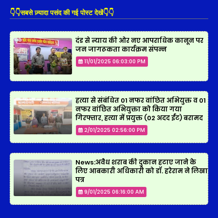
👇👇सबसे ज़्यादा पसंद की गई पोस्ट देखें👇👇
दंड से न्याय की ओर नए आपराधिक कानून पर
जन जागरूकता कार्यक्रम संपन्न
11/01/2025 06:03:00 PM
हत्या से संबंधित 01 नफर वांछित अभियुक्त व 01
नफर वांछित अभियुक्ता को किया गया
गिरफ्तार, हत्या में प्रयुक्त (02 अदद ईंट) बरामद
2/01/2025 02:56:00 PM
News:अवैध शराब की दुकान हटाए जाने के
लिए आबकारी अधिकारी को डॉ. हरेराम ने लिखा
पत्र
9/01/2025 06:16:00 AM