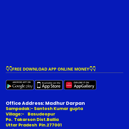
👇👇FREE DOWNLOAD APP ONLINE MONEY👇👇
Office Address: Madhur Darpan
Sampadak:- Santosh Kumar gupta
Village:- Basudeopur
Po. Takarson Dist.Ballia
Uttar Pradesh Pin.277001