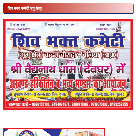
शिव भक्त कमेटी भृगु क्षेत्र