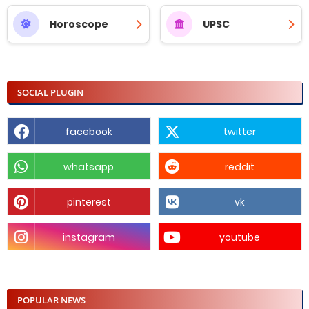
Horoscope
UPSC
SOCIAL PLUGIN
facebook
twitter
whatsapp
reddit
pinterest
vk
instagram
youtube
POPULAR NEWS