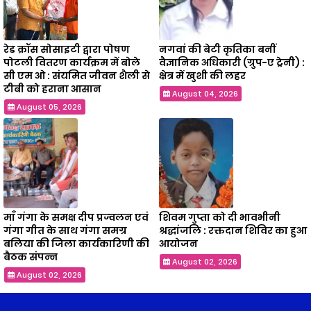
रेड क्रॉस सोसाइटी द्वारा पोषण
नगवां की बेटी कृतिका बनीं
पोटली वितरण कार्यक्रम में बोले
वैज्ञानिक अधिकारी (ग्रुप-ए ट्रेनी) :
सी एम ओ : संयमित जीवन शैली से
क्षेत्र में खुशी की लहर
टीबी को हराना आसान
August 04, 2026
August 05, 2026
माँ गंगा के समक्ष दीप प्रज्वलन एवं
शिवम गुप्ता को दी भावभीनी
गंगा गीत के साथ गंगा समग्र
श्रद्धांजलि : रक्तदान शिविर का हुआ
बलिया की जिला कार्यकारिणी की
आयोजन
बैठक संपन्न
August 02, 2026
August 02, 2026