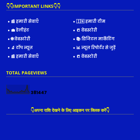
👇👇IMPORTANT LINKS👇👇
📰 हमारी सेवाएँ
🇮🇳 हमारी टीम
💼 डेलीहंट
📒 वेबस्टोरी
🌐 वेबस्टोरी
📚 डिजिटल मार्केटिंग
🔬 टॉप न्यूज़
📊 न्यूज़ रिपोर्टर से जुड़ें
📰 हमारी सेवाएँ
📒 वेबस्टोरी
TOTAL PAGEVIEWS
3
8
1
4
4
7
👇अपना राशि देखने के लिए आइकन पर क्लिक करें👇