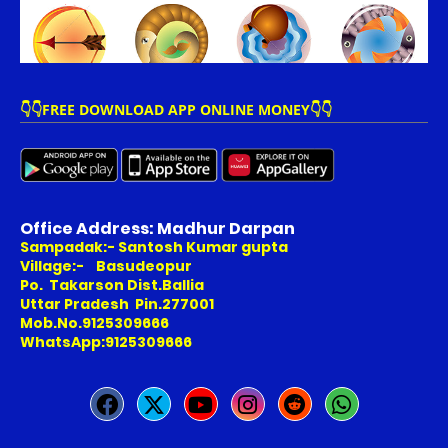
👇👇FREE DOWNLOAD APP ONLINE MONEY👇👇
Office Address: Madhur Darpan
Sampadak:- Santosh Kumar gupta
Village:- Basudeopur
Po. Takarson Dist.Ballia
Uttar Pradesh Pin.277001
Mob.No.9125309666
WhatsApp:9125309666