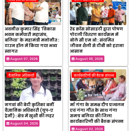
अवनीश कुमार सिंह ‘विकास
रेड क्रॉस सोसाइटी द्वारा पोषण
भवन कर्मचारी महासंघ,
पोटली वितरण कार्यक्रम में
बलिया’ के महामंत्री मनोनीत :
बोले सी एम ओ : संयमित
टाउन हॉल में किया गया भव्य
जीवन शैली से टीबी को हराना
स्वागत
आसान
August 07, 2026
August 05, 2026
वैज्ञानिक अधिकारी
कार्यकारिणी की बैठक संपन्न
नगवां की बेटी कृतिका बनीं
माँ गंगा के समक्ष दीप प्रज्वलन
वैज्ञानिक अधिकारी (ग्रुप-ए
एवं गंगा गीत के साथ गंगा
ट्रेनी) : क्षेत्र में खुशी की लहर
समग्र बलिया की जिला
कार्यकारिणी की बैठक संपन्न
August 04, 2026
August 02, 2026