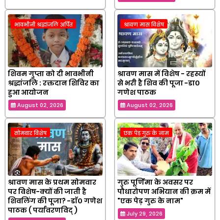
भावभीनी श्रद्धांजलि अर्पित
श्रावण मास विशेष
शिवम गुप्ता को दी भावभीनी
श्रावण मास में विशेष - रहस्यों
श्रद्धांजलि : रक्तदान शिविर का
से भरी है शिव की पूजा -डा०
हुआ आयोजन
गणेश पाठक
August 02, 2026
August 02, 2026
सोमवार विशेष
एक पेड़ गुरु के नाम
श्रावण मास के प्रथम सोमवार
गुरु पूर्णिमा के अवसर पर
पर विशेष-क्यों की जाती है
पौधारोपण अभियान की क्रम में
शिवलिंग की पूजा? -डाॅ० गणेश
"एक पेड़ गुरु के नाम"
पाठक ( पर्यावरणविद् )
July 29, 2026