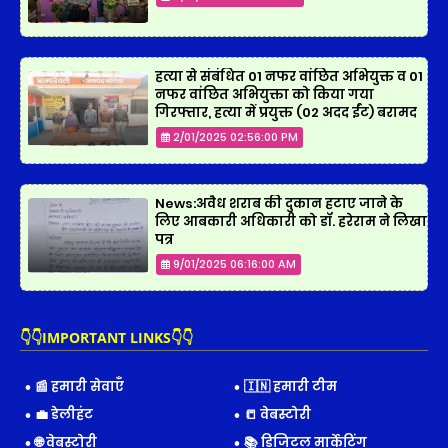
हत्या से संबंधित 01 नफर वांछित अभियुक्त व 01
नफर वांछित अभियुक्ता को किया गया
गिरफ्तार, हत्या में प्रयुक्त (02 अदद ईंट) बरामद
2/01/2025 02:56:00 PM
News:अवैध शराब की दुकान हटाए जाने के
लिए आबकारी अधिकारी को डॉ. हरेराम ने लिखा
पत्र
9/01/2025 06:16:00 AM
👇👇IMPORTANT LINKS👇👇
📰 हमारी सेवाएँ
🇮🇳 हमारी टीम
💼 डेलीहंट
📒 वेबस्टोरी
🌐 वेबस्टोरी
📚 डिजिटल मार्केटिंग