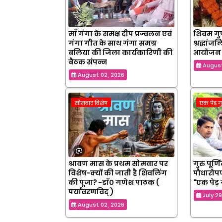
माँ गंगा के समक्ष दीप प्रज्वलन एवं
शिवम गुप
गंगा गीत के साथ गंगा समग्र
श्रद्धांज
बलिया की जिला कार्यकारिणी की
आयोजन
बैठक संपन्न
August
August 02, 2026
सोमवार विशेष
एक पेड़ ग
श्रावण मास के प्रथम सोमवार पर
गुरु पूर्
विशेष-क्यों की जाती है शिवलिंग
पौधारोपण
की पूजा? -डाॅ० गणेश पाठक (
"एक पेड़ 
पर्यावरणविद् )
July 2
August 02, 2026