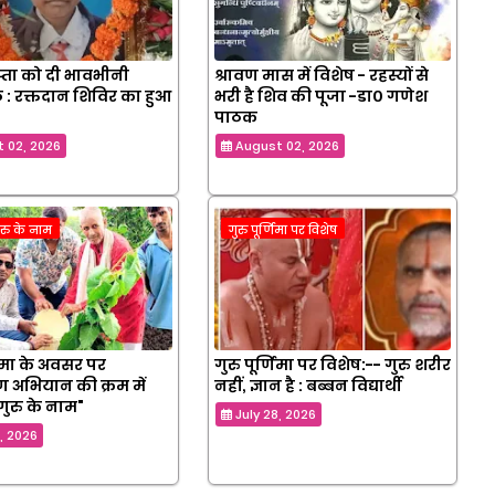
्ता को दी भावभीनी
श्रावण मास में विशेष - रहस्यों से
लि : रक्तदान शिविर का हुआ
भरी है शिव की पूजा -डा० गणेश
पाठक
 02, 2026
August 02, 2026
ुरु के नाम
गुरु पूर्णिमा पर विशेष
णिमा के अवसर पर
गुरु पूर्णिमा पर विशेष:-- गुरु शरीर
 अभियान की क्रम में
नहीं, ज्ञान है : बब्बन विद्यार्थी
गुरु के नाम"
July 28, 2026
9, 2026