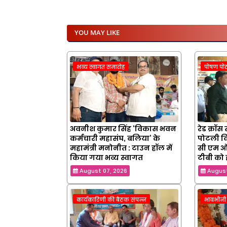
YOU MAY LIKE
भव्य स्वागत समारोह
पोषण पो
अवनीश कुमार सिंह ‘विकास भवन
रेड क्रॉस
कर्मचारी महासंघ, बलिया’ के
पोटली वि
महामंत्री मनोनीत : टाउन हॉल में
सी एम ओ
किया गया भव्य स्वागत
टीबी को
August 07, 2026
August
कार्यकारिणी की बैठक संपन्न
भावभीनी श