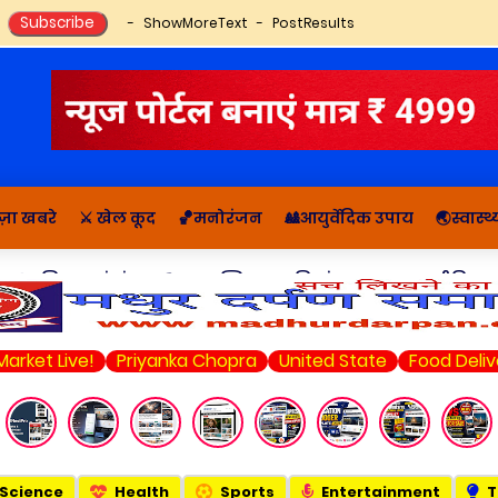
ShowMoreText
PostResults
ज़ा खबरे
⚔️ खेल कूद
🏀मनोरंजन
🎎आयुर्वेदिक उपाय
🌏स्वास्
🔬राशिफल, पंचांग
📚आध्यात्मिक कहानियां व ज्ञान
राजनीति सम
ve!
Priyanka Chopra
United State
Food Delivery
Am
Science
Health
Sports
Entertainment
T