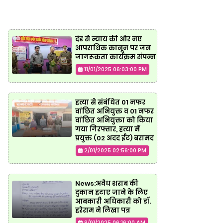
दंड से न्याय की ओर नए
आपराधिक कानून पर जन
जागरूकता कार्यक्रम संपन्न
11/01/2025 06:03:00 PM
हत्या से संबंधित 01 नफर
वांछित अभियुक्त व 01 नफर
वांछित अभियुक्ता को किया
गया गिरफ्तार, हत्या में
प्रयुक्त (02 अदद ईंट) बरामद
2/01/2025 02:56:00 PM
News:अवैध शराब की
दुकान हटाए जाने के लिए
आबकारी अधिकारी को डॉ.
हरेराम ने लिखा पत्र
9/01/2025 06:16:00 AM