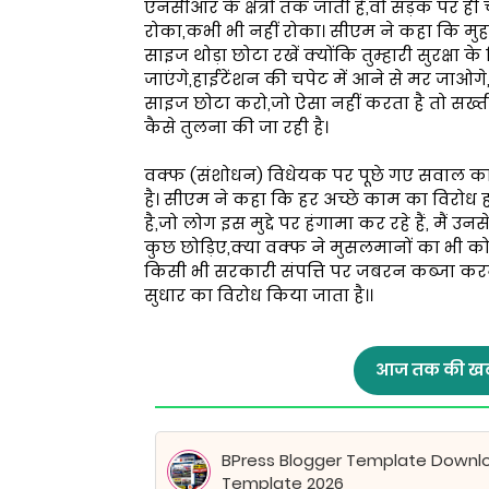
एनसीआर के क्षेत्रों तक जाती है,वो सड़क पर ह
रोका,कभी भी नहीं रोका। सीएम ने कहा कि मुहर्
साइज थोड़ा छोटा रखें क्योंकि तुम्हारी सुरक्षा क
जाएंगे,हाईटेंशन की चपेट में आने से मर जाओगे,यह
साइज छोटा करो,जो ऐसा नहीं करता है तो सख्ती
कैसे तुलना की जा रही है।
वक्फ (संशोधन) विधेयक पर पूछे गए सवाल का 
है। सीएम ने कहा कि हर अच्छे काम का विरोध 
है,जो लोग इस मुद्दे पर हंगामा कर रहे हैं, मैं 
कुछ छोड़िए,क्या वक्फ ने मुसलमानों का भी कोई
किसी भी सरकारी संपत्ति पर जबरन कब्जा कर
सुधार का विरोध किया जाता है।।
आज तक की खब
BPress Blogger Template Downl
Template 2026