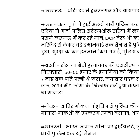
➡लखनऊ - थोड़ी देर में हजरतगंज और आसपास 
➡लखनऊ - यूपी में हाई अलर्ट जारी पुलिस कर र
एरिया में मार्च, पुलिस संवेदनशील एरिया में ल
पुराने लखनऊ में कर रहे मार्च, DCP वेस्ट भी क
मस्जिद से लेकर बड़े इमामबाड़े तक तैनात है 
दुआ, सुरक्षा के कड़े इंतजाम किए गए हैं, पुलिस
➡बस्ती - सेठा मां बेटी हत्याकांड की एसटीए
गिरफ्तारी, 50-50 हजार के इनामिया को किया 
7 माह तक पति पत्नी थे फरार, लगातार बदल रहे थे
जेल, 2024 में 9 लोगों के खिलाफ दर्ज हुआ कप्ता
था मामला
➡मेरठ - शातिर गौकश मोहसिन से पुलिस की मुठ
गौमांस, गौकशी के उपकरण,तमंचा बरामद, थाना
➡श्रावस्ती - भारत-नेपाल सीमा पर हाईअलर्ट, 
भारी पुलिस बल रही तैनात