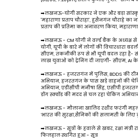
➡लखनऊ-योगी सरकार ने एक और बड़ा सांस्कृ
'महाराणा प्रताप चौराहा', हुसैनगंज चौराहे का
प्रताप की प्रतिमा का अनावरण किया, महाराणा प्
➡लखनऊ - CM योगी ने वर्ल्ड बैंक के अध्यक्ष 
योगी, यूपी के बारे में लोगों की विचारधारा ब
सीएम, तकनीकी रूप से भी यूपी बदल रहा है- सीए
लाख युवाओं को ट्रेनिंग दी जाएगी- सीएम, AI के
➡लखनऊ - हजरतगंज में पुलिस, BDDS की टीम
अभियान, हजरतगंज के पास खड़े वाहनों की चेकिं
अभियान, एडीसीपी मनीषा सिंह, एसीपी हजरतगं
डॉग स्क्वॉड की मदद से चल रहा चेकिंग अभिय
➡लखनऊ - मौलाना खालिद रशीद फरंगी महली क
‘भारत की सुरक्षा,सैनिकों की सलामती के लिए
➡लखनऊ - सूत्रों के हवाले से खबर, रक्षा मंत्
फिलहाल स्थगित हुआ - सूत्र