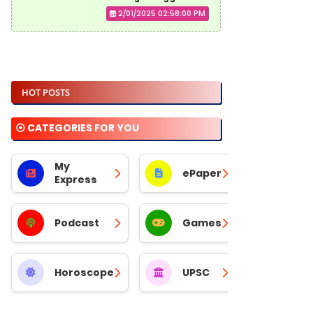
2/01/2025 02:58:00 PM
HOT POSTS
⦿ CATEGORIES FOR YOU
My
ePaper
Express
Podcast
Games
Horoscope
UPSC