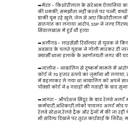
➡मेरठ - किशोरीलाल के सरेआम ऐलानिया कत्ल 
की धमकी, समझौता नहीं करने पर पत्नी, बच्चों
बाकी घूम रहे खुले, जेल से आए किशोरीलाल की
साठगांठ का लगाया आरोप, SSP ने जल्द गिरफ्तारी
सिवालखास में हुई थी हत्या
➡अलीगढ़ - लाइसेंसी रिवॉल्वर से युवक ने किया 
अवसाद के चलते युवक ने गोली मारकर दी जान, प
क्वार्सी थाना इलाके के स्वर्णजयंती नगर की घ
➡जालौन - नाबालिग से दुष्कर्म मामले में आ
कोर्ट ने 70 हजार रुपये का जुर्माना भी लगाया
में बहलाकर ले गया था नाबालिग को अपने साथ, म
पॉक्सो कोर्ट ने 6 गवाहों की गवाही के बाद सु
➡आगरा - ऑपरेशन सिंदूर के बाद रेलवे अलर्ट म
कर्मचारी,अधिकारी,लोको पायलट अलर्ट मोड पर ,
रेलवे स्टेशन,रेलवे ट्रैक और ट्रेनों में की जा र
भी संदिग्ध दिखने पर तुरंत कार्रवाई के निर्देश, 