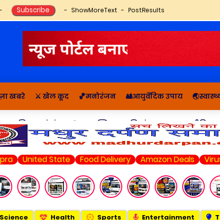
ShowMoreText
PostResults
ज़ा खबरे
⚔️ खेल कूद
🏀मनोरंजन
🎎आयुर्वेदिक उपाय
🌏स्वास्
🔬राशिफल, पंचांग
📚आध्यात्मिक कहानियां व ज्ञान
राजनीति सम
ited State
Food Delivery
Amazon Deals
Virus
Karn
Science
Health
Sports
Entertainment
T