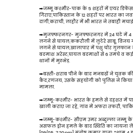
➡जम्मू कश्मीर-पाक के 5 शहरों में एयर डिफेंस 
गिराए,पाकिस्तान के 12 शहरों पर भारत का जवा
दागी,कराची, लाहौर में भी भारत ने तबाही मचाई, 
➡मुजफ्फरनगर- मुजफ्फरनगर में 24 घंटे में 4 थाना 
लगने से घायल,ककरौली में लुटेरे साबू, विजय 
लगने से घायल,खालापार में पशु चोर गुलफान 
बदमाश अरेस्ट,घायल बदमाशों से 6 तमंचे व कई 
थानों में मुठभेड़.
➡बस्ती-शराब पीने के बाद मनबढ़ों ने युवक की ह
कैद,रणंजय, उसके सहयोगी को पुलिस ने किया ग
मामला.
➡जम्मू-कश्मीर- भारत के हमले से दहशत में पाकि
खाली कराए जा रहे, गांव में अफरा तफरी, पाक
➡जम्मू-कश्मीर- सीएम उमर अब्दुल्ला जम्मू के 
असफल ड्रोन हमले के बाद स्थिति का जायजा लें
[09/05, 7:20 pm] संतोष कुमार गुप्ता: *शाम 4 बजे की ब