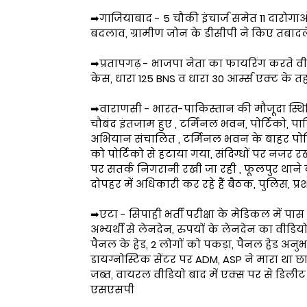
➡गाजियाबाद - 5 चौकी इंचार्ज समेत 11 दारोगाओं क
बदलाव, ग्रामीण जोन के डीसीपी ने किए तबादल
➡प्रतापगढ़ - भाजपा नेता का फायरिंग करते वी
केस, धारा 125 BNS व धारा 30 आर्म्स एक्ट क
➡वाराणसी - भारत-पाकिस्तान की मौजूदा स्थिति
चौबंद इंतजाम हुए , टर्मिनल भवन, पोर्टिको, पार्किं
अभियान संचालित , टर्मिनल भवन के बाहर पोर्ट
को पोर्टिको से हटाया गया, संदिग्धों पर नजर र
पर सतर्क निगरानी रखी जा रही , फूलपुर थाने क
दोपहर में अधिकारी कर रहे हैं बैठक, पुलिस, प्
➡एटा - सिपाही भर्ती परीक्षा के मेडिकल में पास
अभ्यर्थी से लेनदेन, रुपयों के लेनदेन का वी
पैनल के हेड, 2 लोगों को पकड़ा, पैनल हेड अन
डायग्नोस्टिक सेंटर पर ADM, ASP ने मारा था छ
जब्त, वायरल वीडियो बाद में एक्स पर से डिलीट 
एसएसपी