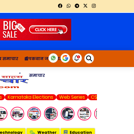
थ्य समाचार
📰पकवान जानकारी
ाचार
दुर्घटना समाचार
ataka Elections
Web Series
CSK vs LSG
Rahul Gandhi
echnology
Weather
Education