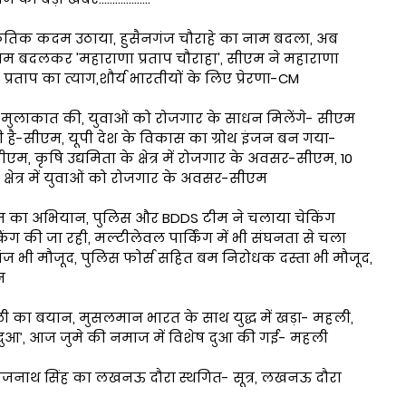
तिक कदम उठाया, हुसैनगंज चौराहे का नाम बदला, अब
 नाम बदलकर 'महाराणा प्रताप चौराहा', सीएम ने महाराणा
रताप का त्याग,शौर्य भारतीयों के लिए प्रेरणा-CM
से मुलाकात की, युवाओं को रोजगार के साधन मिलेंगे- सीएम
दली है-सीएम, यूपी देश के विकास का ग्रोथ इंजन बन गया-
म, कृषि उद्यमिता के क्षेत्र में रोजगार के अवसर-सीएम, 10
 क्षेत्र में युवाओं को रोजगार के अवसर-सीएम
 का अभियान, पुलिस और BDDS टीम ने चलाया चेकिंग
ग की जा रही, मल्टीलेवल पार्किंग में भी संघनता से चला
ज भी मौजूद, पुलिस फोर्स सहित बम निरोधक दस्ता भी मौजूद,
ान
ा बयान, मुसलमान भारत के साथ युद्ध में खड़ा- महली,
 दुआ’, आज जुमे की नमाज में विशेष दुआ की गई- महली
री राजनाथ सिंह का लखनऊ दौरा स्थगित- सूत्र, लखनऊ दौरा