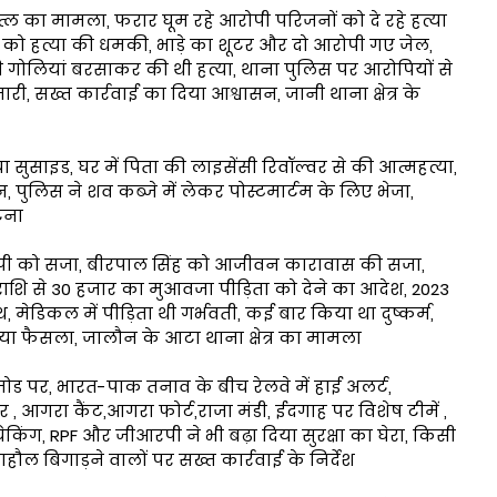
का मामला, फरार घूम रहे आरोपी परिजनों को दे रहे हत्या
 को हत्या की धमकी, भाड़े का शूटर और दो आरोपी गए जेल,
 गोलियां बरसाकर की थी हत्या, थाना पुलिस पर आरोपियों से
, सख्त कार्रवाई का दिया आश्वासन, जानी थाना क्षेत्र के
सुसाइड, घर में पिता की लाइसेंसी रिवॉल्वर से की आत्महत्या,
ुलिस ने शव कब्जे में लेकर पोस्टमार्टम के लिए भेजा,
टना
रोपी को सजा, बीरपाल सिंह को आजीवन कारावास की सजा,
, राशि से 30 हजार का मुआवजा पीड़िता को देने का आदेश, 2023
ेडिकल में पीड़िता थी गर्भवती, कई बार किया था दुष्कर्म,
नाया फैसला, जालौन के आटा थाना क्षेत्र का मामला
ोड पर, भारत-पाक तनाव के बीच रेलवे में हाई अलर्ट,
 आगरा कैंट,आगरा फोर्ट,राजा मंडी, ईदगाह पर विशेष टीमें ,
ही चेकिंग, RPF और जीआरपी ने भी बढ़ा दिया सुरक्षा का घेरा, किसी
माहौल बिगाड़ने वालों पर सख्त कार्रवाई के निर्देश