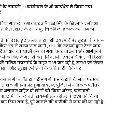
े तबादले, 10 कांस्टेबल के भी कार्यक्षेत्र में किया गया
े
डियो मामला, रमाशंकर उर्फ डब्बू सिंह के खिलाफ दर्ज हुआ
े तहत केस , शहर के रंजीतपुर चिलबिला इलाके का मामला
 को देखते हुए अलर्ट, वाराणसी एयरपोर्ट पर सुरक्षा के चाक-
ग क्षेत्र में सघन जांच जारी , CISF के जवानों द्वारा रैंडम जांच
िको क्षेत्र को खाली कराया गया, कार चालकों और आगंतुकों
खने के लिए कैमरों से कड़ी निगरानी, एयरपोर्ट के सभी हिस्सों
ी पुलिस एयरपोर्ट के बाहर गश्त कर रही है, सुरक्षा को लेकर
रशासन और सुरक्षा एजेंसियों के अधिकारी मौके पर
 कराने में फर्जीवाड़ा, परीक्षण में पास कराने के नाम पर एक
डियो सोशल मीडिया पर हुआ वायरल, पुलिस ने मेडिकल परीक्षण
ुभव अग्रवाल सहित दो लोगों को किया अरेस्ट, कलावती
ापा, छापे में कलावती डायग्नोस्टिक सेंटर के DVR को किया
कर दिया गया है, पूरे मामले की बारीकी से जांच की जा रही है-