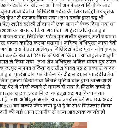
कर उसके शरीर के विभिन्न अंगों को अपने सहयोगियों के साथ
ियुक्ता माया देवी व मिथिलेश पटेल की निशानदेही पर मृतक
्थित कुंआ से बरामद किया गया । तथा इनके द्वारा यह भी
 पैर) खरीद दरौली सीवान में एक बाग में फेक दिया गया था
05.2025 को बरामद किया गया था । महिला अभियुक्ता द्वारा
्र सरल यादव, मिथिलेश पटेल पुत्र मनीष कुमार, सतीश यादव
उक्त घटना कारित करना बताया । महिला अभियुक्ता माया देवी
 समय 18.10 बजे तथा अभियुक्त मिथिलेश पटेल पुत्र मनीष कुमार
या करके शव को छिपाने में प्रयोग किया गया वाहन नं0 यूपी
ासत में लिया गया । तथा शेष अभियुक्त अनिल यादव पुत्र सरल
कन्दरपुर जनपद बलिया व सतीश यादव पुत्र रमाकान्त यादव
द्वारा पुलिस टीम पर चेकिंग के दौरान टाउन पालिटेक्निक
ेवा हमला किया गया जिसमे पुलिस टीम द्वारा आत्मरक्षार्थ
्त पैर में गोली लगने से घायल हो गया है, जिसके कब्जे से
ारतूस व एक अदद जिन्दा कारतूस बरामद किया गया।
या है । तथा अभियुक्त सतीश यादव उपरोक्त को मय एक अदद
एके 8219 का नम्बर प्लेट लगा हुआ है के साथ गिरफ्तार किया
मदगी की गई। थाना स्थानीय से अन्य आवश्यक कार्यवाही