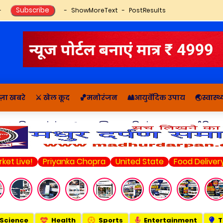
ShowMoreText
PostResults
ज़ा खबरे
⚔️ खेल कूद
🏀मनोरंजन
🎎आयुर्वेदिक उपाय
🌏स्वास्
🔬राशिफल, पंचांग
📚आध्यात्मिक कहानियां व ज्ञान
राजनीति सम
e!
Priyanka Chopra
United State
Food Delivery
Ama
Science
Health
Sports
Entertainment
T