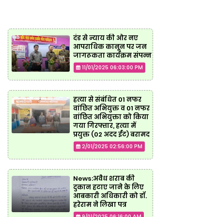
दंड से न्याय की ओर नए
आपराधिक कानून पर जन
जागरूकता कार्यक्रम संपन्न
11/01/2025 06:03:00 PM
हत्या से संबंधित 01 नफर
वांछित अभियुक्त व 01 नफर
वांछित अभियुक्ता को किया
गया गिरफ्तार, हत्या में
प्रयुक्त (02 अदद ईंट) बरामद
2/01/2025 02:56:00 PM
News:अवैध शराब की
दुकान हटाए जाने के लिए
आबकारी अधिकारी को डॉ.
हरेराम ने लिखा पत्र
9/01/2025 06:16:00 AM