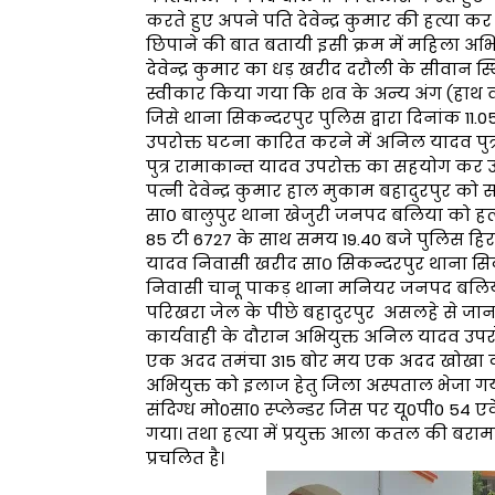
करते हुए अपने पति देवेन्द्र कुमार की हत्या 
छिपाने की बात बतायी इसी क्रम में महिला अभ
देवेन्द्र कुमार का धड़ खरीद दरौली के सीवान स
स्वीकार किया गया कि शव के अन्य अंग (हाथ व
जिसे थाना सिकन्दरपुर पुलिस द्वारा दिनांक 11.
उपरोक्त घटना कारित करने में अनिल यादव पुत
पुत्र रामाकान्त यादव उपरोक्त का सहयोग कर 
पत्नी देवेन्द्र कुमार हाल मुकाम बहादुरपुर को
सा० बालुपुर थाना खेजुरी जनपद बलिया को हत्
85 टी 6727 के साथ समय 19.40 बजे पुलिस हिर
यादव निवासी खरीद सा० सिकन्दरपुर थाना सि
निवासी चानू पाकड़ थाना मनियर जनपद बलिया 
परिखरा जेल के पीछे बहादुरपुर असलहे से जानल
कार्यवाही के दौरान अभियुक्त अनिल यादव उपरोक
एक अदद तमंचा 315 बोर मय एक अदद खोखा क
अभियुक्त को इलाज हेतु जिला अस्पताल भेजा ग
संदिग्ध मो0सा0 स्प्लेन्डर जिस पर यू0पी0 54 
गया। तथा हत्या में प्रयुक्त आला कतल की बरा
प्रचलित है।