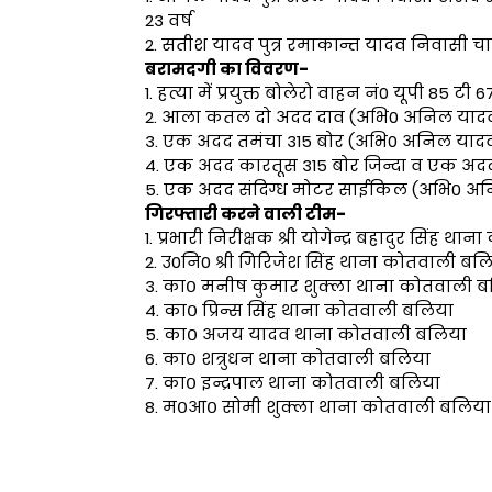
23 वर्ष
2. सतीश यादव पुत्र रमाकान्त यादव निवासी च
बरामदगी का विवरण-
1. हत्या में प्रयुक्त बोलेरो वाहन नं0 यूपी 85 ट
2. आला कतल दो अदद दाव (अभि0 अनिल यादव
3. एक अदद तमंचा 315 बोर (अभि0 अनिल यादव
4. एक अदद कारतूस 315 बोर जिन्दा व एक अ
5. एक अदद संदिग्ध मोटर साईकिल (अभि0 अन
गिरफ्तारी करने वाली टीम-
1. प्रभारी निरीक्षक श्री योगेन्द्र बहादुर सिंह 
2. उ0नि0 श्री गिरिजेश सिंह थाना कोतवाली बल
3. का० मनीष कुमार शुक्ला थाना कोतवाली 
4. का० प्रिन्स सिंह थाना कोतवाली बलिया
5. का० अजय यादव थाना कोतवाली बलिया
6. का० शत्रुधन थाना कोतवाली बलिया
7. का० इन्द्रपाल थाना कोतवाली बलिया
8. म०आ० सोमी शुक्ला थाना कोतवाली बलिया