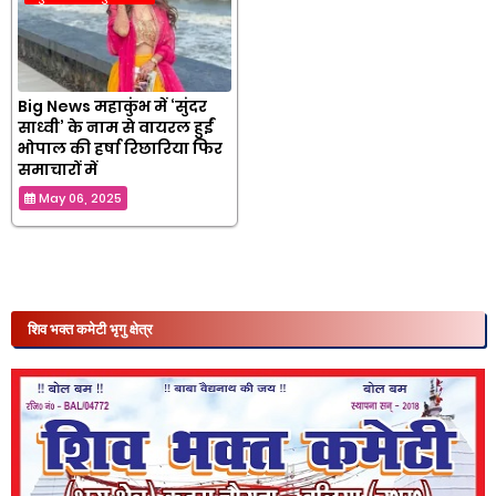
Big News महाकुंभ में ‘सुंदर
साध्वी’ के नाम से वायरल हुईं
भोपाल की हर्षा रिछारिया फिर
समाचारों में
May 06, 2025
शिव भक्त कमेटी भृगु क्षेत्र