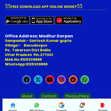
👇👇FREE DOWNLOAD APP ONLINE MONEY👇👇
Office Address: Madhur Darpan
Sampadak:- Santosh Kumar gupta
Village:- Basudeopur
Po. Takarson Dist.Ballia
Uttar Pradesh Pin.277001
Mob.No.9125309666
WhatsApp:9125309666
About
Contact
Privacy Policy
Copyright © 2025-Madhurdarpan
Home
WhatsApp
Google
Live
Stories