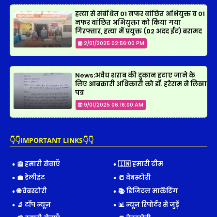
हत्या से संबंधित 01 नफर वांछित अभियुक्त व 01
नफर वांछित अभियुक्ता को किया गया
गिरफ्तार, हत्या में प्रयुक्त (02 अदद ईंट) बरामद
2/01/2025 02:56:00 PM
News:अवैध शराब की दुकान हटाए जाने के
लिए आबकारी अधिकारी को डॉ. हरेराम ने लिखा
पत्र
9/01/2025 06:16:00 AM
👇👇IMPORTANT LINKS👇👇
📰 हमारी सेवाएँ
🇮🇳 हमारी टीम
💼 डेलीहंट
📒 वेबस्टोरी
🌐 वेबस्टोरी
📚 डिजिटल मार्केटिंग
🔬 टॉप न्यूज़
📊 न्यूज़ रिपोर्टर से जुड़ें