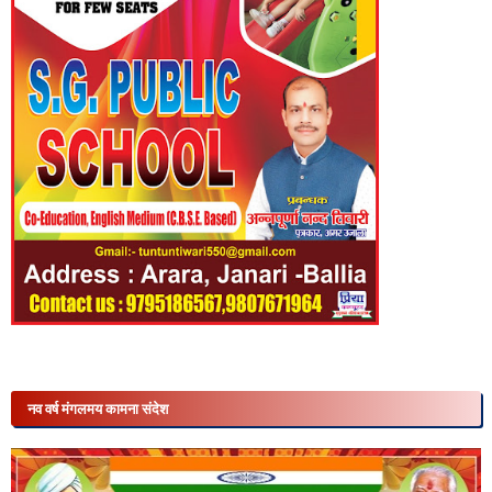
नव वर्ष मंगलमय कामना संदेश