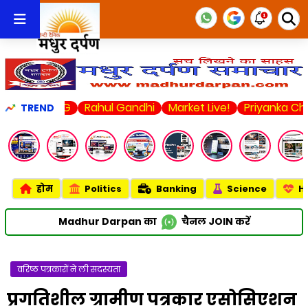
s LSG
Rahul Gandhi
Market Live!
Priyanka Chopra
U
TREND
होम
Politics
Banking
Science
H
Madhur Darpan का
चैनल
JOIN
करें
वरिष्ठ पत्रकारों ने ली सदस्यता
प्रगतिशील ग्रामीण पत्रकार एसोसिएशन