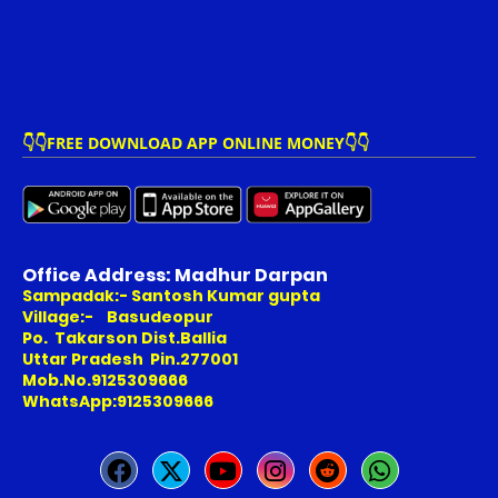
👇👇FREE DOWNLOAD APP ONLINE MONEY👇👇
Office Address: Madhur Darpan
Sampadak:- Santosh Kumar gupta
Village:- Basudeopur
Po. Takarson Dist.Ballia
Uttar Pradesh Pin.277001
Mob.No.9125309666
WhatsApp:9125309666