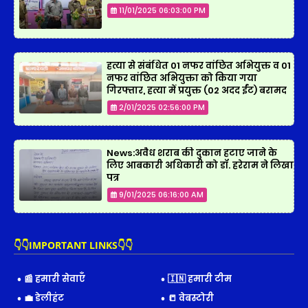
11/01/2025 06:03:00 PM
हत्या से संबंधित 01 नफर वांछित अभियुक्त व 01
नफर वांछित अभियुक्ता को किया गया
गिरफ्तार, हत्या में प्रयुक्त (02 अदद ईंट) बरामद
2/01/2025 02:56:00 PM
News:अवैध शराब की दुकान हटाए जाने के
लिए आबकारी अधिकारी को डॉ. हरेराम ने लिखा
पत्र
9/01/2025 06:16:00 AM
👇👇IMPORTANT LINKS👇👇
📰 हमारी सेवाएँ
🇮🇳 हमारी टीम
💼 डेलीहंट
📒 वेबस्टोरी