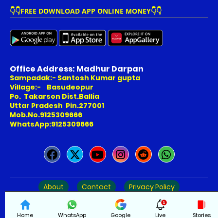
👇👇FREE DOWNLOAD APP ONLINE MONEY👇👇
Office Address: Madhur Darpan
Sampadak:- Santosh Kumar gupta
Village:- Basudeopur
Po. Takarson Dist.Ballia
Uttar Pradesh Pin.277001
Mob.No.9125309666
WhatsApp:9125309666
About
Contact
Privacy Policy
Copyright © 2025-Madhurdarpan
Home
WhatsApp
Google
Live
Stories