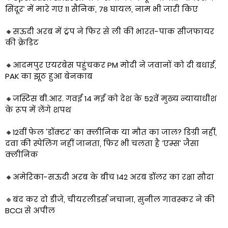
सिंदूर’ में मारे गए 11 सैनिक, 78 घायल, नाम भी जारी किए
🔸सऊदी अरब में ट्रंप ने फिर से ली की भारत-पाक सीजफायर
की क्रेडिट
🔸​​​​​आदमपुर एयरबेस पहुंचकर PM मोदी ने जवानों को दी बधाई,
PAK का झूठ हुआ बेनकाब
🔸​जस्टिस बी.आर. गवई 14 मई को देश के 52वें मुख्य न्यायाधीश
के रूप में लेंगे शपथ
🔸​12वीं फेल 'डॉक्टर' का क्लीनिक या मौत का जाल? डिग्री नहीं,
दवा की स्पेलिंग नहीं जानता, फिर भी चलता है ‘एम्स’ जैसा
क्लीनिक
🔸अमेरिका-सऊदी अरब के बीच 142 अरब डॉलर का रक्षा सौदा
🔹बंद कर दो डीजे, चीयरलीडर्स नचाना, सुनील गावस्कर ने की
BCCI से अपील