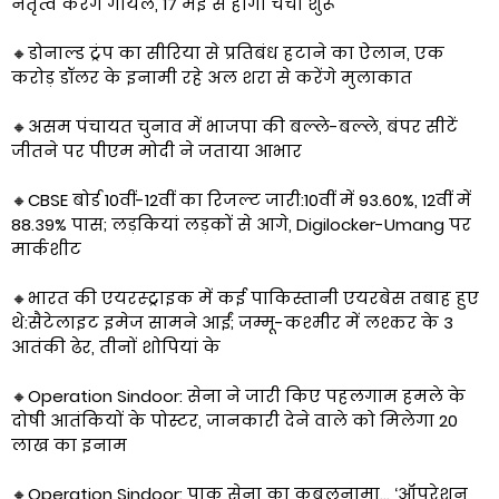
नेतृत्व करेंगे गोयल, 17 मई से होगी चर्चा शुरू
🔸डोनाल्ड ट्रंप का सीरिया से प्रतिबंध हटाने का ऐलान, एक
करोड़ डॉलर के इनामी रहे अल शरा से करेंगे मुलाकात
🔸असम पंचायत चुनाव में भाजपा की बल्‍ले-बल्‍ले, बंपर सीटें
जीतने पर पीएम मोदी ने जताया आभार
🔸CBSE बोर्ड 10वीं-12वीं का रिजल्ट जारी:10वीं में 93.60%, 12वीं में
88.39% पास; लड़कियां लड़कों से आगे, Digilocker-Umang पर
मार्कशीट
🔸भारत की एयरस्ट्राइक में कई पाकिस्तानी एयरबेस तबाह हुए
थे:सैटेलाइट इमेज सामने आईं; जम्मू-कश्मीर में लश्कर के 3
आतंकी ढेर, तीनों शोपियां के
🔸​Operation Sindoor: सेना ने जारी किए पहलगाम हमले के
दोषी आतंकियों के पोस्टर, जानकारी देने वाले को मिलेगा 20
लाख का इनाम
🔸Operation Sindoor: पाक सेना का कबूलनामा… ‘ऑपरेशन