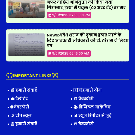
नफर वांछित अभियुक्ता को किया गया
गिरफ्तार, हत्या में प्रयुक्त (02 अदद ईंट) बरामद
2/01/2025 02:56:00 PM
News:अवैध शराब की दुकान हटाए जाने के
लिए आबकारी अधिकारी को डॉ. हरेराम ने लिखा
पत्र
9/01/2025 06:16:00 AM
👇👇IMPORTANT LINKS👇👇
📰 हमारी सेवाएँ
🇮🇳 हमारी टीम
💼 डेलीहंट
📒 वेबस्टोरी
🌐 वेबस्टोरी
📚 डिजिटल मार्केटिंग
🔬 टॉप न्यूज़
📊 न्यूज़ रिपोर्टर से जुड़ें
📰 हमारी सेवाएँ
📒 वेबस्टोरी