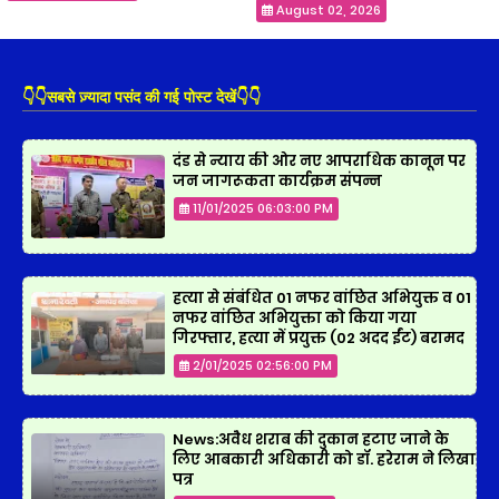
August 02, 2026
👇👇सबसे ज़्यादा पसंद की गई पोस्ट देखें👇👇
दंड से न्याय की ओर नए आपराधिक कानून पर
जन जागरूकता कार्यक्रम संपन्न
11/01/2025 06:03:00 PM
हत्या से संबंधित 01 नफर वांछित अभियुक्त व 01
नफर वांछित अभियुक्ता को किया गया
गिरफ्तार, हत्या में प्रयुक्त (02 अदद ईंट) बरामद
2/01/2025 02:56:00 PM
News:अवैध शराब की दुकान हटाए जाने के
लिए आबकारी अधिकारी को डॉ. हरेराम ने लिखा
पत्र