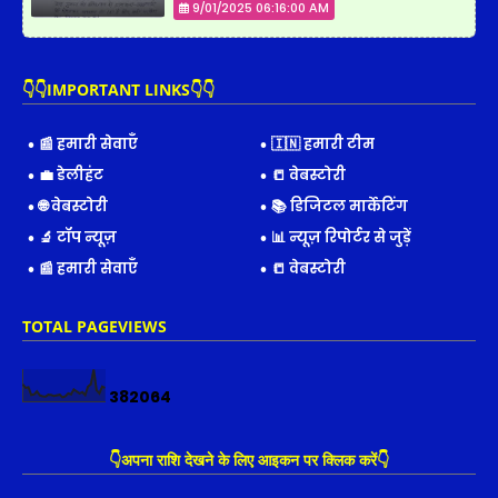
9/01/2025 06:16:00 AM
👇👇IMPORTANT LINKS👇👇
📰 हमारी सेवाएँ
🇮🇳 हमारी टीम
💼 डेलीहंट
📒 वेबस्टोरी
🌐 वेबस्टोरी
📚 डिजिटल मार्केटिंग
🔬 टॉप न्यूज़
📊 न्यूज़ रिपोर्टर से जुड़ें
📰 हमारी सेवाएँ
📒 वेबस्टोरी
TOTAL PAGEVIEWS
3
8
2
0
6
4
👇अपना राशि देखने के लिए आइकन पर क्लिक करें👇