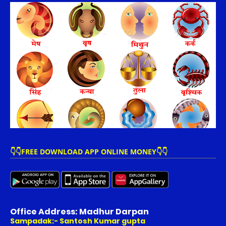
👇👇FREE DOWNLOAD APP ONLINE MONEY👇👇
Office Address: Madhur Darpan
Sampadak:- Santosh Kumar gupta