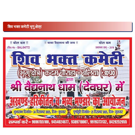
शिव भक्त कमेटी भृगु क्षेत्र