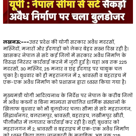
लखनऊ:---
उत्तर प्रदेश की योगी सरकार अवैध मदरसों,
मस्जिदों, मजारों और ईदगाहों को लेकर बेहद सख्त दिख रही है।
खासकर नेपाल से सटे कई जिलों में सरकार अवैध निर्माण के
विरुद्ध निरंतर कार्रवाई करने में जुटी हुई है। यहां अब तक 225
मदरसों, 30 मस्जिद, 25 मजार व छह ईदगाह पर चाबुक चल
चुका है। बुधवार को ही महराजगंज में 2, श्रावस्ती व बहराइच में
एक-एक अवैध निर्माण को प्रशासन द्वारा ध्वस्त किया गया है।
मुख्यमंत्री योगी आदित्यनाथ के निर्देश पर नेपाल के करीब जिलों
में अवैध कब्जों व बिना मान्यता संचालित धार्मिक संस्थानों के
खिलाफ बुधवार को भी बुलडोजर चला। सीमा से सटे महराजगंज,
सिद्धार्थनगर, बलरामपुर, श्रावस्ती, बहराइच, लखीमपुर खीरी,
पीलीभीत में लगातार कार्रवाई कर रही है। वहीं, बुधवार को
महराजगंज में 2, श्रावस्ती व बहराइच में एक-एक अवैध निर्माण
को ध्वस्त किया गया। जानकारी के मुताबिक, अब तक 225