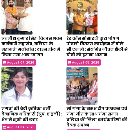
अवनीश कुमार सिंह ‘विकास भवन
रेड क्रॉस सोसाइटी द्वारा पोषण
कर्मचारी महासंघ, बलिया’ के
पोटली वितरण कार्यक्रम में बोले
महामंत्री मनोनीत : टाउन हॉल में
सी एम ओ : संयमित जीवन शैली से
किया गया भव्य स्वागत
टीबी को हराना आसान
August 07, 2026
August 05, 2026
नगवां की बेटी कृतिका बनीं
माँ गंगा के समक्ष दीप प्रज्वलन एवं
वैज्ञानिक अधिकारी (ग्रुप-ए ट्रेनी) :
गंगा गीत के साथ गंगा समग्र
क्षेत्र में खुशी की लहर
बलिया की जिला कार्यकारिणी की
बैठक संपन्न
August 04, 2026