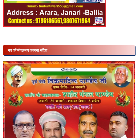
नव वर्ष मंगलमय कामना संदेश