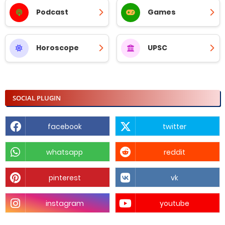
Podcast
Games
Horoscope
UPSC
SOCIAL PLUGIN
facebook
twitter
whatsapp
reddit
pinterest
vk
instagram
youtube