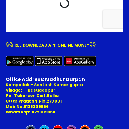
👇👇FREE DOWNLOAD APP ONLINE MONEY👇👇
Office Address: Madhur Darpan
Sampadak:- Santosh Kumar gupta
Village:- Basudeopur
Po. Takarson Dist.Ballia
Uttar Pradesh Pin.277001
Mob.No.9125309666
WhatsApp:9125309666