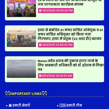
दंड से न्याय की ओर नए आपराधिक कानून पर
जन जागरूकता कार्यक्रम संपन्न
11/01/2025 06:03:00 PM
हत्या से संबंधित 01 नफर वांछित अभियुक्त व 01
नफर वांछित अभियुक्ता को किया गया
गिरफ्तार, हत्या में प्रयुक्त (02 अदद ईंट) बरामद
2/01/2025 02:56:00 PM
News:अवैध शराब की दुकान हटाए जाने के
लिए आबकारी अधिकारी को डॉ. हरेराम ने लिखा
पत्र
9/01/2025 06:16:00 AM
👇👇IMPORTANT LINKS👇👇
📰 हमारी सेवाएँ
🇮🇳 हमारी टीम