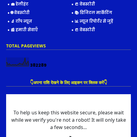
💼 डेलीहंट
📒 वेबस्टोरी
🌐 वेबस्टोरी
📚 डिजिटल मार्केटिंग
🔬 टॉप न्यूज़
📊 न्यूज़ रिपोर्टर से जुड़ें
📰 हमारी सेवाएँ
📒 वेबस्टोरी
TOTAL PAGEVIEWS
3
8
2
2
8
9
👇अपना राशि देखने के लिए आइकन पर क्लिक करें👇