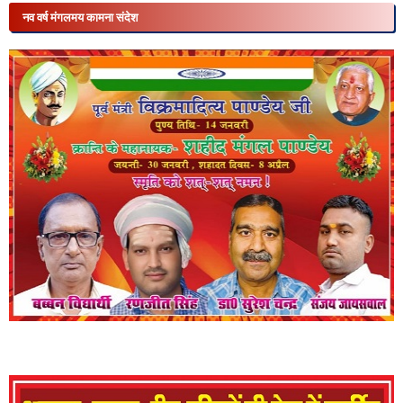
नव वर्ष मंगलमय कामना संदेश