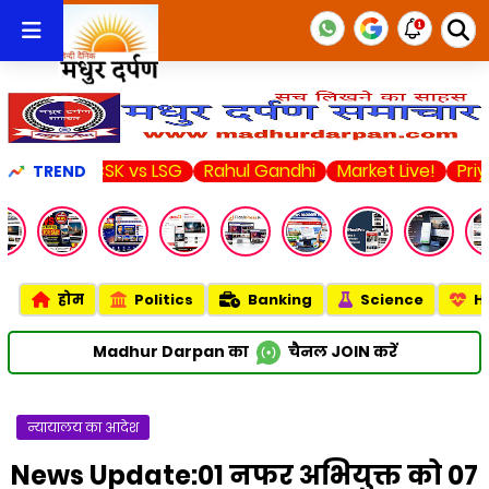
CSK vs LSG
Rahul Gandhi
Market Live!
Priyanka Chop
TREND
होम
Politics
Banking
Science
H
Madhur Darpan का
चैनल
JOIN
करें
न्यायालय का आदेश
News Update:01 नफर अभियुक्त को 07