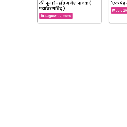
की पूजा? -डाॅ० गणेश पाठक (
"एक पेड़ 
पर्यावरणविद् )
July 2
August 02, 2026