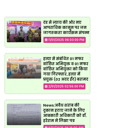
दंड से न्याय की ओर नए
आपराधिक कानून पर जन
जागरूकता कार्यक्रम संपन्न
11/01/2025 06:03:00 PM
हत्या से संबंधित 01 नफर
वांछित अभियुक्त व 01 नफर
वांछित अभियुक्ता को किया
गया गिरफ्तार, हत्या में
प्रयुक्त (02 अदद ईंट) बरामद
2/01/2025 02:56:00 PM
News:अवैध शराब की
दुकान हटाए जाने के लिए
आबकारी अधिकारी को डॉ.
हरेराम ने लिखा पत्र
9/01/2025 06:16:00 AM