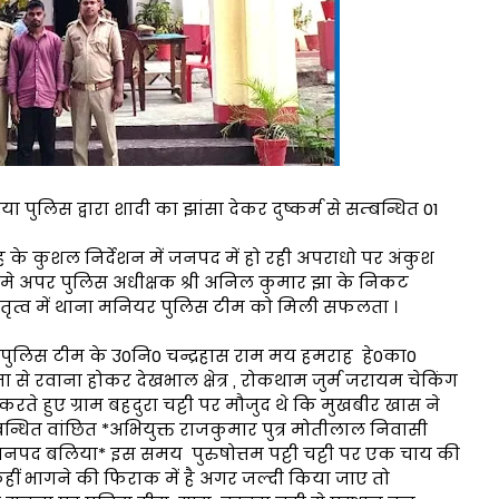
लिस द्वारा शादी का झांसा देकर दुष्कर्म से सम्बन्धित 01
के कुशल निर्देशन में जनपद में हो रही अपराधो पर अंकुश
म मे अपर पुलिस अधीक्षक श्री अनिल कुमार झा के निकट
शल नेतृत्व में थाना मनियर पुलिस टीम को मिली सफलता ।
िस टीम के उ0नि0 चन्द्रहास राम मय हमराह हे0का0
से रवाना होकर देखभाल क्षेत्र , रोकथाम जुर्म जरायम चेकिंग
्त करते हुए ग्राम बहदुरा चट्टी पर मौजुद थे कि मुखबीर खास ने
न्धित वांछित *अभियुक्त राजकुमार पुत्र मोतीलाल निवासी
जनपद बलिया* इस समय पुरुषोत्तम पट्टी चट्टी पर एक चाय की
ीं भागने की फिराक में है अगर जल्दी किया जाए तो