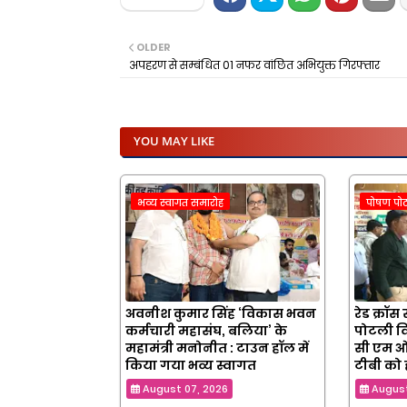
OLDER
अपहरण से सम्बंधित 01 नफर वांछित अभियुक्त गिरफ्तार
YOU MAY LIKE
भव्य स्वागत समारोह
पोषण पो
अवनीश कुमार सिंह ‘विकास भवन
रेड क्रॉस
कर्मचारी महासंघ, बलिया’ के
पोटली वि
महामंत्री मनोनीत : टाउन हॉल में
सी एम ओ
किया गया भव्य स्वागत
टीबी को
August 07, 2026
August