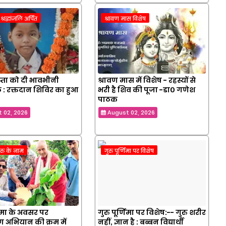
्रद्धांजलि अर्पित
श्रावण मास विशेष
्ता को दी भावभीनी
श्रावण मास में विशेष - रहस्यों से
लि : रक्तदान शिविर का हुआ
भरी है शिव की पूजा -डा० गणेश
पाठक
 02, 2026
August 02, 2026
ुरु के नाम
गुरु पूर्णिमा पर विशेष
णिमा के अवसर पर
गुरु पूर्णिमा पर विशेष:-- गुरु शरीर
 अभियान की क्रम में
नहीं, ज्ञान है : बब्बन विद्यार्थी