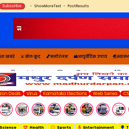
ShowMoreText
PostResults
ज़ा खबरे
⚔️ खेल कूद
🏀मनोरंजन
🎎आयुर्वेदिक उपाय
🌏स्वास्
🔬राशिफल, पंचांग
📚आध्यात्मिक कहानियां व ज्ञान
राजनीति सम
s
Virus
Karnataka Elections
Web Series
CSK vs LSG
Science
Health
Sports
Entertainment
T