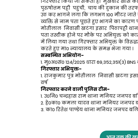
गिरफ्तार किया जा सकता है। मुखबीर खास की सू
पुरुषोत्तम पट्टी पहुंची, चाय की दुकान की 
उठ कर भागने लगा कि लगभग 100 मीटर जाते जात
व्यक्ति से नाम पता पूछते हुए भागने का कारण प
मोतीलाल निवासी खटंगा इसार पिठापट्टी थाना
पता तस्दीक होने पर मौके पर अभियुक्त को 
में लिया गया तथा गिरफ्तार अभियुक्त के विर
करते हुए मा0 न्यायालय के समक्ष भेजा गया ।
सम्बन्धित अभियोग-
1. मु0अ0सं0 124/2025 धारा 69,352,351(3) 
गिरफ्तार अभियुक्त-
1. राजकुमार पुत्र मोतीलाल निवासी खटंगा इस
वर्ष
गिरफ्तार करने वाली पुलिस टीम-
1. उ0नि0 चन्द्रहास राम थाना मनियर जनपद ब
2. हे0का0 कमला यादव थाना मनियर जनपद 
3. का0 रितेश पाण्डेय थाना मनियर जनपद बल
आज तक की खब