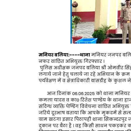
मनियर बलिया:----थाना
मनियर जनपद बलिया पु
नफर वांछित अभियुक्त गिरफ्तार ।
पुलिस अधीक्षक जनपद बलिया श्री ओमवीर सिंह 
लगाये जाने हेतु चलाये जा रहे अभियान के क्र
पर्यवेक्षण में व क्षेत्राधिकारी बांसडीह के कु
आज दिनांक 06.06.2025 को थाना मनियर पुल
कमला यादव व का0 रितेश पाण्डेय के थाना हाजा 
संदिग्ध व्यक्ति पेण्डिंग विवेचना वांछित अभियुक
जरिये दूरभाष बताया कि आपके मुकदमें से सम्ब
ग्राम खटंगा इसार पिठापही थाना सिकन्दरपुर 
दुकान पर बैठा है । वह किसी साधन पकड़कर कह