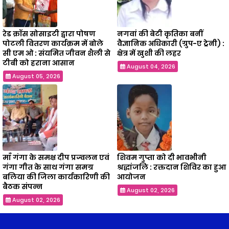
रेड क्रॉस सोसाइटी द्वारा पोषण
नगवां की बेटी कृतिका बनीं
पोटली वितरण कार्यक्रम में बोले
वैज्ञानिक अधिकारी (ग्रुप-ए ट्रेनी) :
सी एम ओ : संयमित जीवन शैली से
क्षेत्र में खुशी की लहर
टीबी को हराना आसान
August 04, 2026
August 05, 2026
माँ गंगा के समक्ष दीप प्रज्वलन एवं
शिवम गुप्ता को दी भावभीनी
गंगा गीत के साथ गंगा समग्र
श्रद्धांजलि : रक्तदान शिविर का हुआ
बलिया की जिला कार्यकारिणी की
आयोजन
बैठक संपन्न
August 02, 2026
August 02, 2026