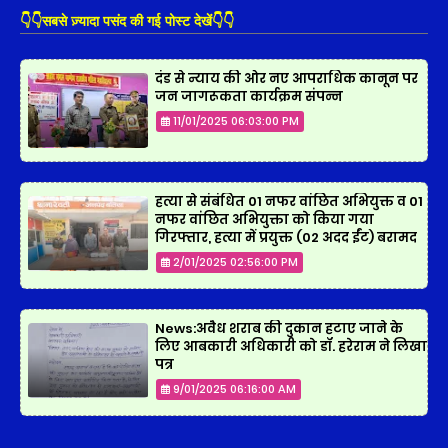
👇👇सबसे ज़्यादा पसंद की गई पोस्ट देखें👇👇
दंड से न्याय की ओर नए आपराधिक कानून पर
जन जागरूकता कार्यक्रम संपन्न
11/01/2025 06:03:00 PM
हत्या से संबंधित 01 नफर वांछित अभियुक्त व 01
नफर वांछित अभियुक्ता को किया गया
गिरफ्तार, हत्या में प्रयुक्त (02 अदद ईंट) बरामद
2/01/2025 02:56:00 PM
News:अवैध शराब की दुकान हटाए जाने के
लिए आबकारी अधिकारी को डॉ. हरेराम ने लिखा
पत्र
9/01/2025 06:16:00 AM