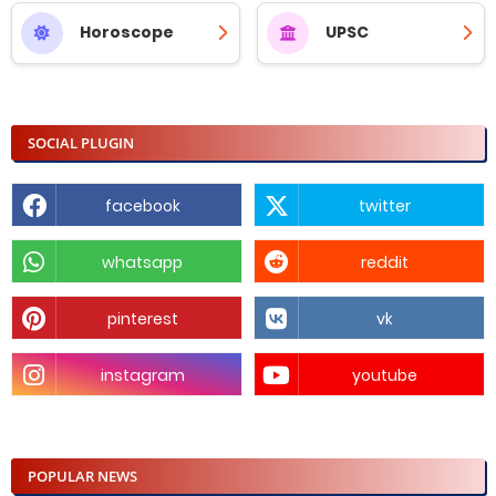
Horoscope
UPSC
SOCIAL PLUGIN
facebook
twitter
whatsapp
reddit
pinterest
vk
instagram
youtube
POPULAR NEWS