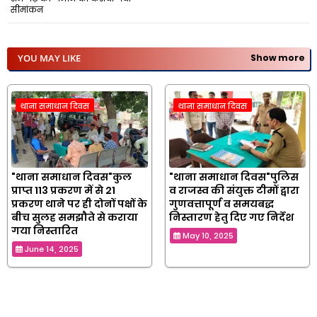
सीमांकन
YOU MAY LIKE
Show more
थाना समाधान दिवस
थाना समाधान दिवस
"थाना समाधान दिवस"कुल
"थाना समाधान दिवस"पुलिस
प्राप्त 113 प्रकरण में से 21
व राजस्व की संयुक्त टीमों द्वारा
प्रकरण थाने पर ही दोनों पक्षों के
गुणवत्तापूर्ण व समयबद्ध
बीच सुलह समझौते से कराया
निस्तारण हेतु दिए गए निर्देश
गया निस्तारित
May 10, 2025
June 14, 2025