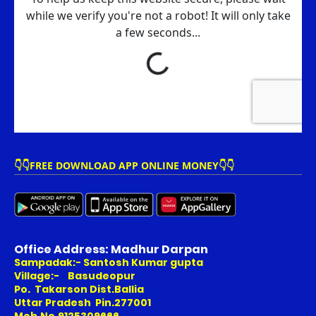
👇👇FREE DOWNLOAD APP ONLINE MONEY👇👇
Office Address: Madhur Darpan
Sampadak:- Santosh Kumar gupta
Village:- Basudeopur
Po. Takarson Dist.Ballia
Uttar Pradesh Pin.277001
Mob.No.9125309666