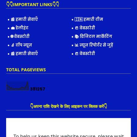
👇👇IMPORTANT LINKS👇👇
📰 हमारी सेवाएँ
🇮🇳 हमारी टीम
💼 डेलीहंट
📒 वेबस्टोरी
🌐 वेबस्टोरी
📚 डिजिटल मार्केटिंग
🔬 टॉप न्यूज़
📊 न्यूज़ रिपोर्टर से जुड़ें
📰 हमारी सेवाएँ
📒 वेबस्टोरी
TOTAL PAGEVIEWS
3
8
1
2
5
7
👇अपना राशि देखने के लिए आइकन पर क्लिक करें👇