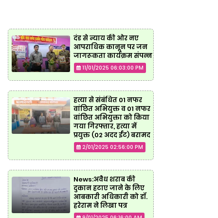
दंड से न्याय की ओर नए
आपराधिक कानून पर जन
जागरूकता कार्यक्रम संपन्न
11/01/2025 06:03:00 PM
हत्या से संबंधित 01 नफर
वांछित अभियुक्त व 01 नफर
वांछित अभियुक्ता को किया
गया गिरफ्तार, हत्या में
प्रयुक्त (02 अदद ईंट) बरामद
2/01/2025 02:56:00 PM
News:अवैध शराब की
दुकान हटाए जाने के लिए
आबकारी अधिकारी को डॉ.
हरेराम ने लिखा पत्र
9/01/2025 06:16:00 AM