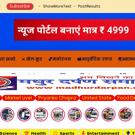
ShowMoreText
PostResults
ज़ा खबरे
⚔️ खेल कूद
🏀मनोरंजन
🎎आयुर्वेदिक उपाय
🌏स्वास्
🔬राशिफल, पंचांग
📚आध्यात्मिक कहानियां व ज्ञान
राजनीति सम
Market Live!
Priyanka Chopra
United State
Food Del
Science
Health
Sports
Entertainment
T