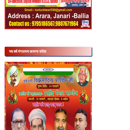
नव वर्ष मंगलमय कामना संदेश