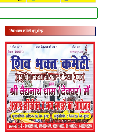
शिव भक्त कमेटी भृगु क्षेत्र