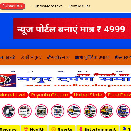
ShowMoreText
PostResults
ज़ा खबरे
⚔️ खेल कूद
🏀मनोरंजन
🎎आयुर्वेदिक उपाय
🌏स्वास्
🔬राशिफल, पंचांग
📚आध्यात्मिक कहानियां व ज्ञान
राजनीति सम
e!
Priyanka Chopra
United State
Food Delivery
Am
Science
Health
Sports
Entertainment
T