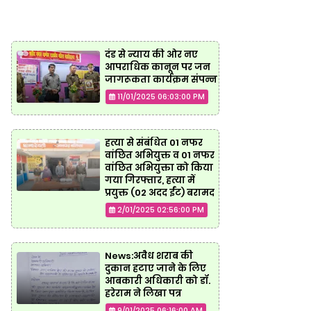
दंड से न्याय की ओर नए
आपराधिक कानून पर जन
जागरूकता कार्यक्रम संपन्न
11/01/2025 06:03:00 PM
हत्या से संबंधित 01 नफर
वांछित अभियुक्त व 01 नफर
वांछित अभियुक्ता को किया
गया गिरफ्तार, हत्या में
प्रयुक्त (02 अदद ईंट) बरामद
2/01/2025 02:56:00 PM
News:अवैध शराब की
दुकान हटाए जाने के लिए
आबकारी अधिकारी को डॉ.
हरेराम ने लिखा पत्र
9/01/2025 06:16:00 AM