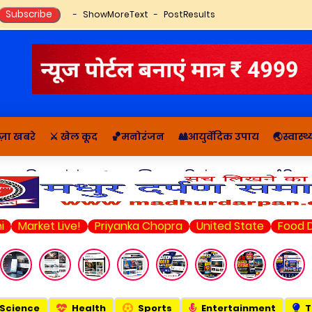
ShowMoreText
PostResults
ज़ा खबरे
⚔️ खेल कूद
🏀मनोरंजन
🎎आयुर्वेदिक उपाय
🌏स्वास्
🔬राशिफल, पंचांग
📚आध्यात्मिक कहानियां व ज्ञान
राजनीति सम
i
Market Live!
Priyanka Chopra
United State
Food D
Science
Health
Sports
Entertainment
T