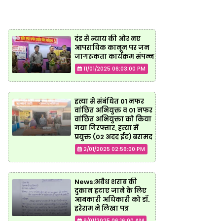
दंड से न्याय की ओर नए
आपराधिक कानून पर जन
जागरूकता कार्यक्रम संपन्न
11/01/2025 06:03:00 PM
हत्या से संबंधित 01 नफर
वांछित अभियुक्त व 01 नफर
वांछित अभियुक्ता को किया
गया गिरफ्तार, हत्या में
प्रयुक्त (02 अदद ईंट) बरामद
2/01/2025 02:56:00 PM
News:अवैध शराब की
दुकान हटाए जाने के लिए
आबकारी अधिकारी को डॉ.
हरेराम ने लिखा पत्र
9/01/2025 06:16:00 AM