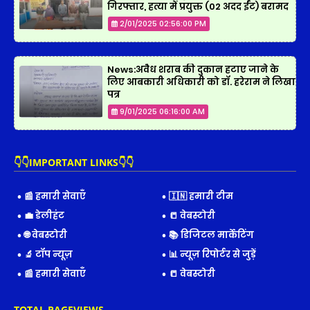
गिरफ्तार, हत्या में प्रयुक्त (02 अदद ईंट) बरामद
2/01/2025 02:56:00 PM
News:अवैध शराब की दुकान हटाए जाने के
लिए आबकारी अधिकारी को डॉ. हरेराम ने लिखा
पत्र
9/01/2025 06:16:00 AM
👇👇IMPORTANT LINKS👇👇
📰 हमारी सेवाएँ
🇮🇳 हमारी टीम
💼 डेलीहंट
📒 वेबस्टोरी
🌐 वेबस्टोरी
📚 डिजिटल मार्केटिंग
🔬 टॉप न्यूज़
📊 न्यूज़ रिपोर्टर से जुड़ें
📰 हमारी सेवाएँ
📒 वेबस्टोरी
TOTAL PAGEVIEWS