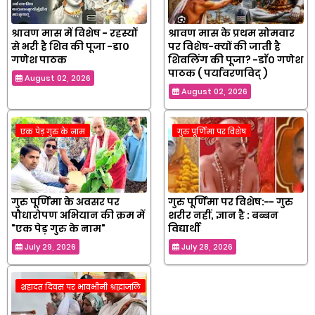
श्रावण मास में विशेष - रहस्यों
श्रावण मास के प्रथम सोमवार
से भरी है शिव की पूजा -डा०
पर विशेष-क्यों की जाती है
गणेश पाठक
शिवलिंग की पूजा? -डाॅ० गणेश
पाठक ( पर्यावरणविद् )
August 02, 2026
August 02, 2026
एक पेड़ गुरु के नाम
गुरु पूर्णिमा पर विशेष
गुरु पूर्णिमा के अवसर पर
गुरु पूर्णिमा पर विशेष:-- गुरु
पौधारोपण अभियान की क्रम में
शरीर नहीं, ज्ञान है : बब्बन
"एक पेड़ गुरु के नाम"
विद्यार्थी
July 29, 2026
July 28, 2026
शहादत दिवस पर भावभीनी श्रद्धांजलि