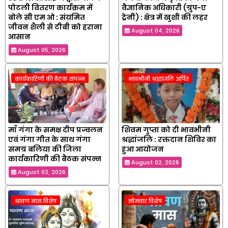
पोटली वितरण कार्यक्रम में
वैज्ञानिक अधिकारी (ग्रुप-ए
बोले सी एम ओ : संयमित
ट्रेनी) : क्षेत्र में खुशी की लहर
जीवन शैली से टीबी को हराना
August 04, 2026
आसान
August 05, 2026
कार्यकारिणी की बैठक संपन्न
भावभीनी श्रद्धांजलि अर्पित
माँ गंगा के समक्ष दीप प्रज्वलन
शिवम गुप्ता को दी भावभीनी
एवं गंगा गीत के साथ गंगा
श्रद्धांजलि : रक्तदान शिविर का
समग्र बलिया की जिला
हुआ आयोजन
कार्यकारिणी की बैठक संपन्न
August 02, 2026
August 02, 2026
श्रावण मास विशेष
सोमवार विशेष