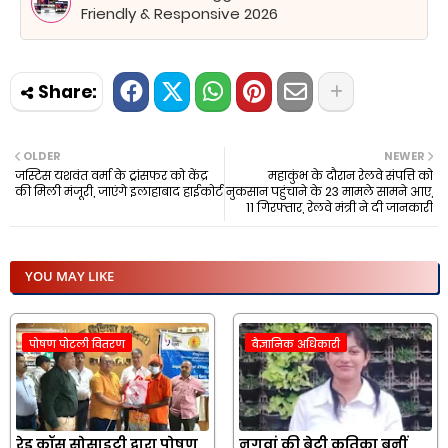
Friendly & Responsive 2026
OLDER
NEWER
जस्टिस यशवंत वर्मा के ट्रांसफर को केंद्र
महाकुंभ के दौरान रेलवे संपत्ति को
की मिली मंजूरी, जाएंगे इलाहाबाद हाईकोर्ट
नुकसान पहुंचाने के 23 मामले सामने आए,
11 गिरफ्तार, रेलवे मंत्री ने दी जानकारी
YOU MAY LIKE
पोषण पोटली वितरण
वैज्ञानिक अधिकारी
रेड क्रॉस सोसाइटी द्वारा पोषण
नगवां की बेटी कृतिका बनीं