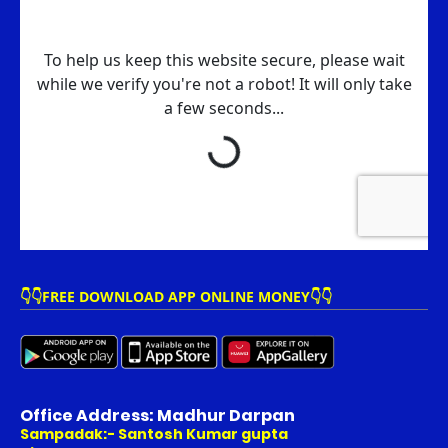
👇👇FREE DOWNLOAD APP ONLINE MONEY👇👇
Office Address: Madhur Darpan
Sampadak:- Santosh Kumar gupta