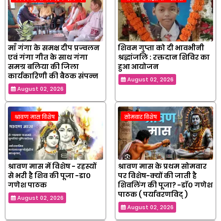
माँ गंगा के समक्ष दीप प्रज्वलन
शिवम गुप्ता को दी भावभीनी
एवं गंगा गीत के साथ गंगा
श्रद्धांजलि : रक्तदान शिविर का
समग्र बलिया की जिला
हुआ आयोजन
कार्यकारिणी की बैठक संपन्न
August 02, 2026
August 02, 2026
श्रावण मास विशेष
सोमवार विशेष
श्रावण मास में विशेष - रहस्यों
श्रावण मास के प्रथम सोमवार
से भरी है शिव की पूजा -डा०
पर विशेष-क्यों की जाती है
गणेश पाठक
शिवलिंग की पूजा? -डाॅ० गणेश
पाठक ( पर्यावरणविद् )
August 02, 2026
August 02, 2026