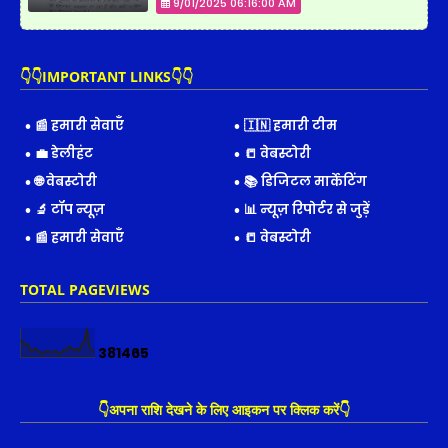
9/01/2025 06:16:00 AM
👇👇IMPORTANT LINKS👇👇
📰 हमारी सेवाएँ
🇮🇳 हमारी टीम
💼 डेलीहंट
📒 वेबस्टोरी
🌐 वेबस्टोरी
📚 डिजिटल मार्केटिंग
🔬 टॉप न्यूज़
📊 न्यूज़ रिपोर्टर से जुड़ें
📰 हमारी सेवाएँ
📒 वेबस्टोरी
TOTAL PAGEVIEWS
3
8
1
4
6
5
👇अपना राशि देखने के लिए आइकन पर क्लिक करें👇