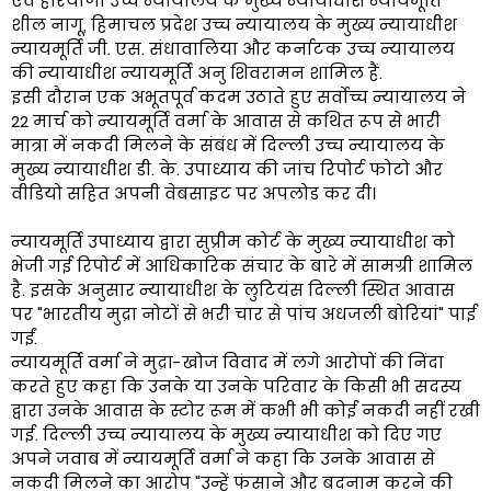
एवं हरियाणा उच्च न्यायालय के मुख्य न्यायाधीश न्यायमूर्ति
शील नागू, हिमाचल प्रदेश उच्च न्यायालय के मुख्य न्यायाधीश
न्यायमूर्ति जी. एस. संधावालिया और कर्नाटक उच्च न्यायालय
की न्यायाधीश न्यायमूर्ति अनु शिवरामन शामिल हैं.
इसी दौरान एक अभूतपूर्व कदम उठाते हुए सर्वोच्च न्यायालय ने
22 मार्च को न्यायमूर्ति वर्मा के आवास से कथित रूप से भारी
मात्रा में नकदी मिलने के संबंध में दिल्ली उच्च न्यायालय के
मुख्य न्यायाधीश डी. के. उपाध्याय की जांच रिपोर्ट फोटो और
वीडियो सहित अपनी वेबसाइट पर अपलोड कर दी।
न्यायमूर्ति उपाध्याय द्वारा सुप्रीम कोर्ट के मुख्य न्यायाधीश को
भेजी गई रिपोर्ट में आधिकारिक संचार के बारे में सामग्री शामिल
है. इसके अनुसार न्यायाधीश के लुटियंस दिल्ली स्थित आवास
पर "भारतीय मुद्रा नोटों से भरी चार से पांच अधजली बोरियां" पाई
गईं.
न्यायमूर्ति वर्मा ने मुद्रा-खोज विवाद में लगे आरोपों की निंदा
करते हुए कहा कि उनके या उनके परिवार के किसी भी सदस्य
द्वारा उनके आवास के स्टोर रूम में कभी भी कोई नकदी नहीं रखी
गई. दिल्ली उच्च न्यायालय के मुख्य न्यायाधीश को दिए गए
अपने जवाब में न्यायमूर्ति वर्मा ने कहा कि उनके आवास से
नकदी मिलने का आरोप "उन्हें फंसाने और बदनाम करने की