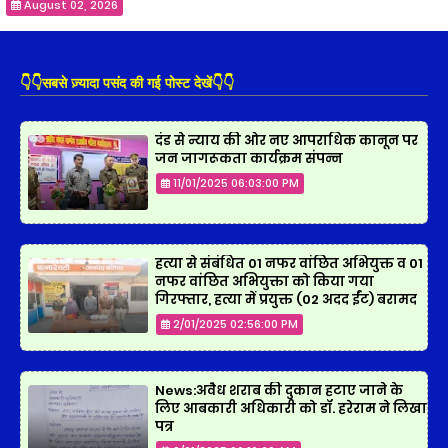
August 02, 2026
👇👇सबसे ज़्यादा पसंद की गई पोस्ट देखें👇👇
दंड से न्याय की ओर नए आपराधिक कानून पर
जन जागरूकता कार्यक्रम संपन्न
11/01/2025 06:03:00 PM
हत्या से संबंधित 01 नफर वांछित अभियुक्त व 01
नफर वांछित अभियुक्ता को किया गया
गिरफ्तार, हत्या में प्रयुक्त (02 अदद ईंट) बरामद
2/01/2025 02:56:00 PM
News:अवैध शराब की दुकान हटाए जाने के
लिए आबकारी अधिकारी को डॉ. हरेराम ने लिखा
पत्र