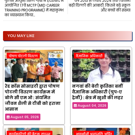
पुलिस आयुक्त तरूण गाबा ने हैदराबाद में
वर्ष 2013 से लेकर 2024 तक कितनी
आयोजित 17वें MCTP (MID CAREER
बढ़ी दिल्ली की आबादी, कितने बढ़े स्कूल
TRAINING PROGRAMME) में महाकुम्भ
और बच्चों की संख्या
का व्याख्यान किया...
YOU MAY LIKE
पोषण पोटली वितरण
वैज्ञानिक अधिकारी
रेड क्रॉस सोसाइटी द्वारा पोषण
नगवां की बेटी कृतिका बनीं
पोटली वितरण कार्यक्रम में
वैज्ञानिक अधिकारी (ग्रुप-ए
बोले सी एम ओ : संयमित
ट्रेनी) : क्षेत्र में खुशी की लहर
जीवन शैली से टीबी को हराना
August 04, 2026
आसान
August 05, 2026
कार्यकारिणी की बैठक संपन्न
भावभीनी श्रद्धांजलि अर्पित