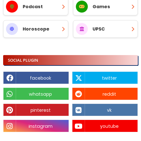
Podcast
Games
Horoscope
UPSC
SOCIAL PLUGIN
facebook
twitter
whatsapp
reddit
pinterest
vk
instagram
youtube