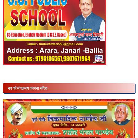
नव वर्ष मंगलमय कामना संदेश