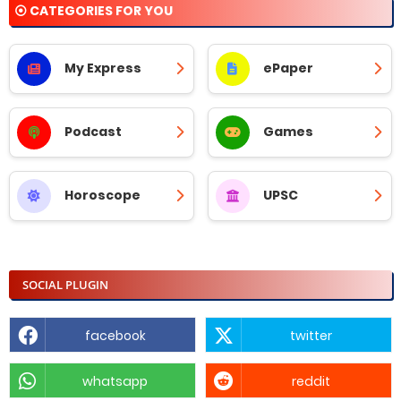
⦿ CATEGORIES FOR YOU
My Express
ePaper
Podcast
Games
Horoscope
UPSC
SOCIAL PLUGIN
facebook
twitter
whatsapp
reddit