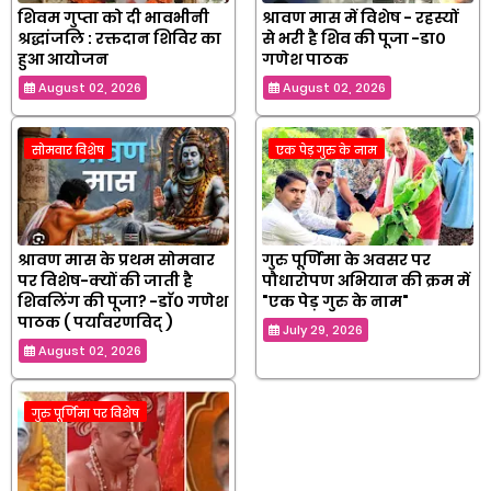
शिवम गुप्ता को दी भावभीनी
श्रावण मास में विशेष - रहस्यों
श्रद्धांजलि : रक्तदान शिविर का
से भरी है शिव की पूजा -डा०
हुआ आयोजन
गणेश पाठक
August 02, 2026
August 02, 2026
सोमवार विशेष
एक पेड़ गुरु के नाम
श्रावण मास के प्रथम सोमवार
गुरु पूर्णिमा के अवसर पर
पर विशेष-क्यों की जाती है
पौधारोपण अभियान की क्रम में
शिवलिंग की पूजा? -डाॅ० गणेश
"एक पेड़ गुरु के नाम"
पाठक ( पर्यावरणविद् )
July 29, 2026
August 02, 2026
गुरु पूर्णिमा पर विशेष