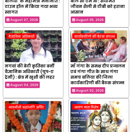
बलिया’ के महामंत्री मनोनीत :
बोले सी एम ओ : संयमित
टाउन हॉल में किया गया भव्य
जीवन शैली से टीबी को हराना
स्वागत
आसान
August 07, 2026
August 05, 2026
वैज्ञानिक अधिकारी
कार्यकारिणी की बैठक संपन्न
नगवां की बेटी कृतिका बनीं
माँ गंगा के समक्ष दीप प्रज्वलन
वैज्ञानिक अधिकारी (ग्रुप-ए
एवं गंगा गीत के साथ गंगा
ट्रेनी) : क्षेत्र में खुशी की लहर
समग्र बलिया की जिला
कार्यकारिणी की बैठक संपन्न
August 04, 2026
August 02, 2026
भावभीनी श्रद्धांजलि अर्पित
श्रावण मास विशेष