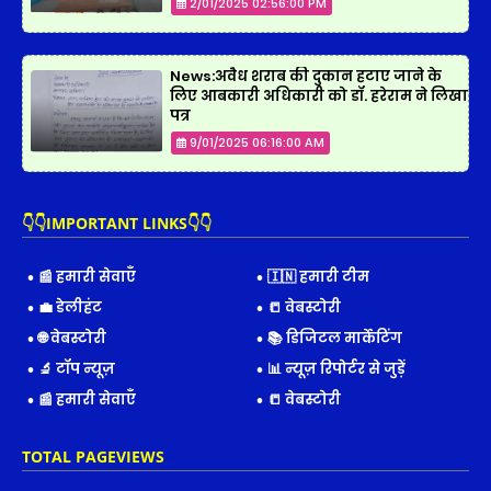
2/01/2025 02:56:00 PM
News:अवैध शराब की दुकान हटाए जाने के
लिए आबकारी अधिकारी को डॉ. हरेराम ने लिखा
पत्र
9/01/2025 06:16:00 AM
👇👇IMPORTANT LINKS👇👇
📰 हमारी सेवाएँ
🇮🇳 हमारी टीम
💼 डेलीहंट
📒 वेबस्टोरी
🌐 वेबस्टोरी
📚 डिजिटल मार्केटिंग
🔬 टॉप न्यूज़
📊 न्यूज़ रिपोर्टर से जुड़ें
📰 हमारी सेवाएँ
📒 वेबस्टोरी
TOTAL PAGEVIEWS