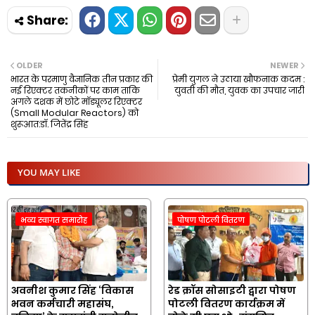
OLDER
NEWER
भारत के परमाणु वैज्ञानिक तीन प्रकार की
प्रेमी युगल ने उठाया खौफनाक कदम :
नई रिएक्टर तकनीकों पर काम ताकि
युवती की मौत, युवक का उपचार जारी
अगले दशक में छोटे मॉड्यूलर रिएक्टर
(Small Modular Reactors) को
शुरूआत:डॉ. जितेंद्र सिंह
YOU MAY LIKE
भव्य स्वागत समारोह
पोषण पोटली वितरण
अवनीश कुमार सिंह ‘विकास
रेड क्रॉस सोसाइटी द्वारा पोषण
भवन कर्मचारी महासंघ,
पोटली वितरण कार्यक्रम में