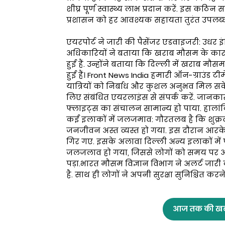
शीघ्र पूर्ण स्वास्थ्य लाभ प्रदान करें. इस कठि
प्रशासन को हर आवश्यक सहायता तुरंत उपलब्ध करान
एयरपोर्ट ने जारी की पैसेंजर एडवाइजरी: उधर इं
अधिकारियों ने बताया कि खराब मौसम के कारण द
हुई हैं. उन्होंने बताया कि दिल्ली में खराब म
हुई हैं। Front News India हमारी ऑन-ग्राउंड 
यात्रियों को निर्बाध और कुशल अनुभव मिल सके.
लिए संबंधित एयरलाइंस से संपर्क करें. जानकार
फ्लाइट्स का संचालन सामान्य हो पाया. हालांक
कई इलाकों में जलजमाव: गौरतलब है कि शुक्रव
जनजीवन अस्त व्यस्त हो गया. इस दौरान आरके 
गिर गए. इसके अलावा दिल्ली अन्य इलाकों में प
जलजलाव हो गया, जिससे लोगों को समय पर अपन
पड़ा.भारत मौसम विज्ञान विभाग ने अलर्ट जार
है. साथ ही लोगों ने अपनी सुरक्षा सुनिश्चित करन
आज तक की खब