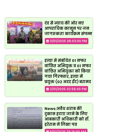
दंड से न्याय की ओर नए
आपराधिक कानून पर जन
जागरूकता कार्यक्रम संपन्न
11/01/2025 06:03:00 PM
हत्या से संबंधित 01 नफर
वांछित अभियुक्त व 01 नफर
वांछित अभियुक्ता को किया
गया गिरफ्तार, हत्या में
प्रयुक्त (02 अदद ईंट) बरामद
2/01/2025 02:56:00 PM
News:अवैध शराब की
दुकान हटाए जाने के लिए
आबकारी अधिकारी को डॉ.
हरेराम ने लिखा पत्र
9/01/2025 06:16:00 AM