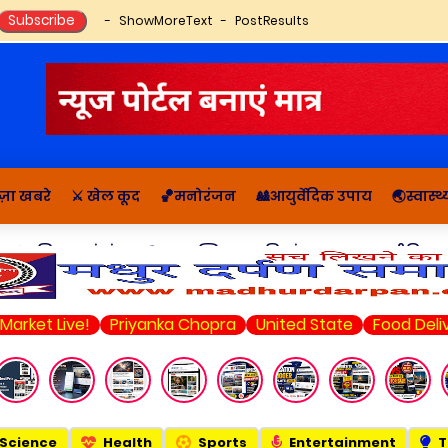
ShowMoreText
PostResults
ज़ा खबरे
⚔️ खेल कूद
🏀मनोरंजन
🎎आयुर्वेदिक उपाय
🌏स्वास्
🔬राशिफल, पंचांग
📚आध्यात्मिक कहानियां व ज्ञान
राजनीति सम
Live!
Priyanka Chopra
United State
Food Delivery
A
Science
Health
Sports
Entertainment
T