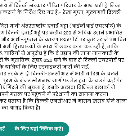
न समय में दिल्ली सरकार पीड़ित परिवार के साथ खड़ी है. जिला
े के निर्देश दिए गए हैं.- रेखा गुप्ता, मुख्यमंत्री दिल्ली
दिरा गांधी अंतरराष्ट्रीय हवाई अड्डा (आईजीआई एयरपोर्ट) के
िल्ली हवाई अड्डे पर करीब 200 से अधिक उड़ानें प्रभावित
ौसम और आंधी-तूफान के कारण एयरपोर्ट पर कुछ उड़ानें प्रभावित
टीमें सभी हितधारकों के साथ मिलकर काम कर रही हैं, ताकि
 यात्रियों से अनुरोध है कि वे उड़ान की ताजा जानकारी के
ी के मुताबिक, सुबह 6:20 बजे के बाद से दिल्ली एयरपोर्ट पर
ि यात्रियों के लिए एडवाइजरी जारी की गई.
ार तड़के से ही दिल्ली-एनसीआर में भारी बारिश के चलते
पुरम के मेजर सोमनाथ मार्ग पर तेज हवा के चलते कई पेड़
ेड़ गिरने की सूचना है. इसके अलावा विभिन्न इलाकों में
े गंतव्य पर पहुंचने में परेशानी का सामना करना
ी कर बताया है कि दिल्ली एनसीआर में मौसम खराब होने वाला
े का आग्रह किया है।
रें
के लिए यहां क्लिक करें।