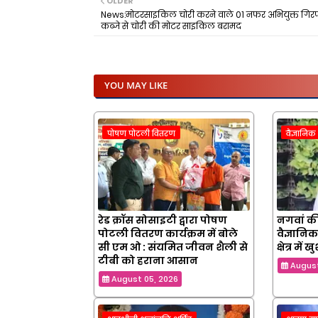
OLDER
News:मोटरसाइकिल चोरी करने वाले 01 नफर अभियुक्त गिरफ्
कब्जे से चोरी की मोटर साइकिल बरामद
YOU MAY LIKE
पोषण पोटली वितरण
वैज्ञानि
रेड क्रॉस सोसाइटी द्वारा पोषण
नगवां की
पोटली वितरण कार्यक्रम में बोले
वैज्ञानिक
सी एम ओ : संयमित जीवन शैली से
क्षेत्र मे
टीबी को हराना आसान
August
August 05, 2026