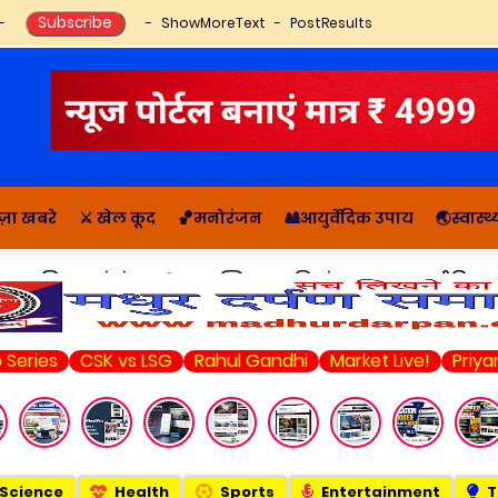
ShowMoreText
PostResults
ज़ा खबरे
⚔️ खेल कूद
🏀मनोरंजन
🎎आयुर्वेदिक उपाय
🌏स्वास्
🔬राशिफल, पंचांग
📚आध्यात्मिक कहानियां व ज्ञान
राजनीति सम
eries
CSK vs LSG
Rahul Gandhi
Market Live!
Priyan
Science
Health
Sports
Entertainment
T