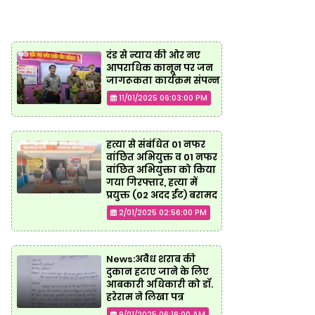
दंड से न्याय की ओर नए
आपराधिक कानून पर जन
जागरूकता कार्यक्रम संपन्न
11/01/2025 06:03:00 PM
हत्या से संबंधित 01 नफर
वांछित अभियुक्त व 01 नफर
वांछित अभियुक्ता को किया
गया गिरफ्तार, हत्या में
प्रयुक्त (02 अदद ईंट) बरामद
2/01/2025 02:56:00 PM
News:अवैध शराब की
दुकान हटाए जाने के लिए
आबकारी अधिकारी को डॉ.
हरेराम ने लिखा पत्र
9/01/2025 06:16:00 AM