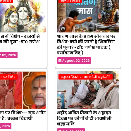
ास विशेष
सोमवार विशेष
स में विशेष - रहस्यों से
श्रावण मास के प्रथम सोमवार पर
िव की पूजा -डा० गणेश
विशेष-क्यों की जाती है शिवलिंग
की पूजा? -डाॅ० गणेश पाठक (
पर्यावरणविद् )
 02, 2026
August 02, 2026
िमा पर विशेष
शहादत दिवस पर भावभीनी श्रद्धांजलि
णिमा पर विशेष:-- गुरु शरीर
शहीद अमित तिवारी के शहादत
 है : बब्बन विद्यार्थी
दिवस पर लोगों ने दी भावभीनी
श्रद्धांजलि
8, 2026