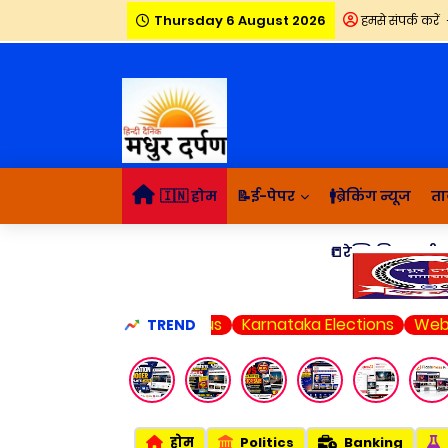
Thursday 6 August 2026
हमसे संपर्क करें
🇮🇳 होम
📝ई-पेपर
🚹ब्रेकिंग न्यूज
ता
📒रेस्पि जिनकारी
Virus
Karnataka Elections
Web S
TREND
होम
Politics
Banking