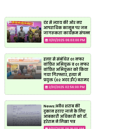
दंड से न्याय की ओर नए
आपराधिक कानून पर जन
जागरूकता कार्यक्रम संपन्न
11/01/2025 06:03:00 PM
हत्या से संबंधित 01 नफर
वांछित अभियुक्त व 01 नफर
वांछित अभियुक्ता को किया
गया गिरफ्तार, हत्या में
प्रयुक्त (02 अदद ईंट) बरामद
2/01/2025 02:56:00 PM
News:अवैध शराब की
दुकान हटाए जाने के लिए
आबकारी अधिकारी को डॉ.
हरेराम ने लिखा पत्र
9/01/2025 06:16:00 AM