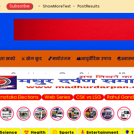
ShowMoreText
PostResults
ज़ा खबरे
⚔️ खेल कूद
🏀मनोरंजन
🎎आयुर्वेदिक उपाय
🌏स्वास्
🔬राशिफल, पंचांग
📚आध्यात्मिक कहानियां व ज्ञान
राजनीति सम
Elections
Web Series
CSK vs LSG
Rahul Gandhi
Mark
Science
Health
Sports
Entertainment
T