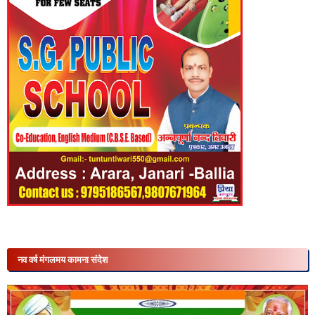
नव वर्ष मंगलमय कामना संदेश