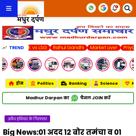
CSK vs LSG
Rahul Gandhi
Market Live!
Priyanka Cho
TREND
होम
Politics
Banking
Science
H
Madhur Darpan का
चैनल
JOIN
करें
अवैध हथियार के गिरफ्तार
Big News:01 अदद 12 बोर तमंचा व 01