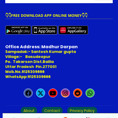
👇👇FREE DOWNLOAD APP ONLINE MONEY👇👇
Office Address: Madhur Darpan
Sampadak:- Santosh Kumar gupta
Village:- Basudeopur
Po. Takarson Dist.Ballia
Uttar Pradesh Pin.277001
Mob.No.9125309666
WhatsApp:9125309666
About
Contact
Privacy Policy