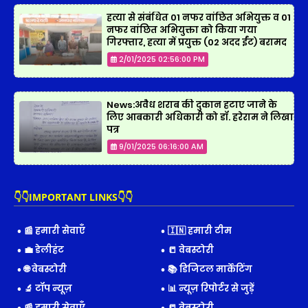
हत्या से संबंधित 01 नफर वांछित अभियुक्त व 01
नफर वांछित अभियुक्ता को किया गया
गिरफ्तार, हत्या में प्रयुक्त (02 अदद ईंट) बरामद
2/01/2025 02:56:00 PM
News:अवैध शराब की दुकान हटाए जाने के
लिए आबकारी अधिकारी को डॉ. हरेराम ने लिखा
पत्र
9/01/2025 06:16:00 AM
👇👇IMPORTANT LINKS👇👇
📰 हमारी सेवाएँ
🇮🇳 हमारी टीम
💼 डेलीहंट
📒 वेबस्टोरी
🌐 वेबस्टोरी
📚 डिजिटल मार्केटिंग
🔬 टॉप न्यूज़
📊 न्यूज़ रिपोर्टर से जुड़ें
📰 हमारी सेवाएँ
📒 वेबस्टोरी