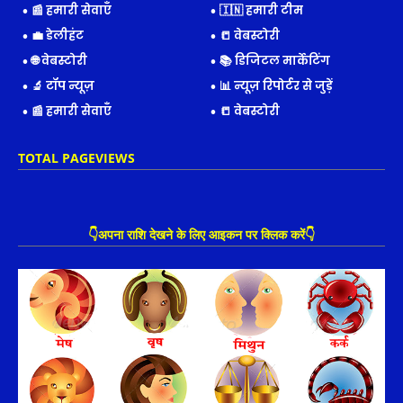
📰 हमारी सेवाएँ
🇮🇳 हमारी टीम
💼 डेलीहंट
📒 वेबस्टोरी
🌐 वेबस्टोरी
📚 डिजिटल मार्केटिंग
🔬 टॉप न्यूज़
📊 न्यूज़ रिपोर्टर से जुड़ें
📰 हमारी सेवाएँ
📒 वेबस्टोरी
TOTAL PAGEVIEWS
👇अपना राशि देखने के लिए आइकन पर क्लिक करें👇