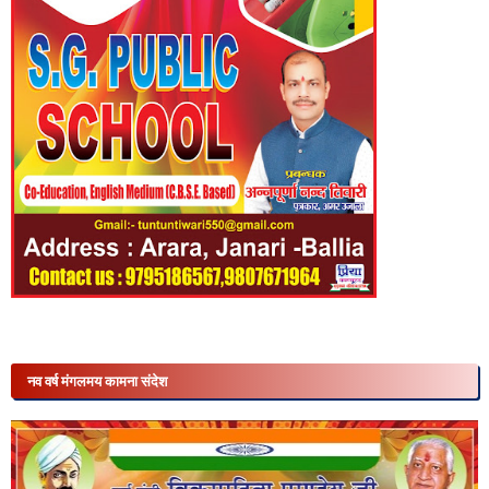
नव वर्ष मंगलमय कामना संदेश