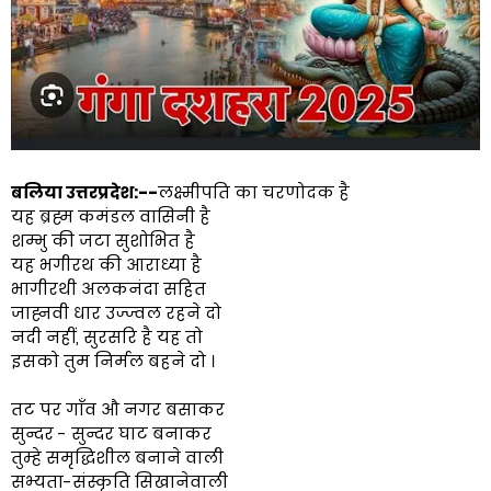
बलिया उत्तरप्रदेश:--
लक्ष्मीपति का चरणोदक है
यह ब्रह्म कमंडल वासिनी है
शम्भु की जटा सुशोभित है
यह भगीरथ की आराध्या है
भागीरथी अलकनंदा सहित
जाह्नवी धार उज्ज्वल रहने दो
नदी नहीं, सुरसरि है यह तो
इसको तुम निर्मल बहने दो ।
तट पर गाँव औ नगर बसाकर
सुन्दर - सुन्दर घाट बनाकर
तुम्हे समृद्धिशील बनाने वाली
सभ्यता-संस्कृति सिखानेवाली