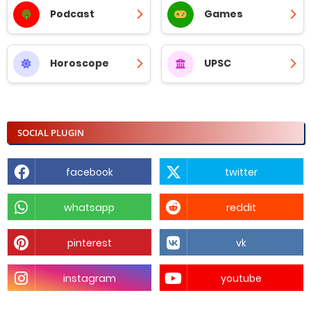
Podcast
Games
Horoscope
UPSC
SOCIAL PLUGIN
facebook
twitter
whatsapp
reddit
pinterest
vk
instagram
youtube