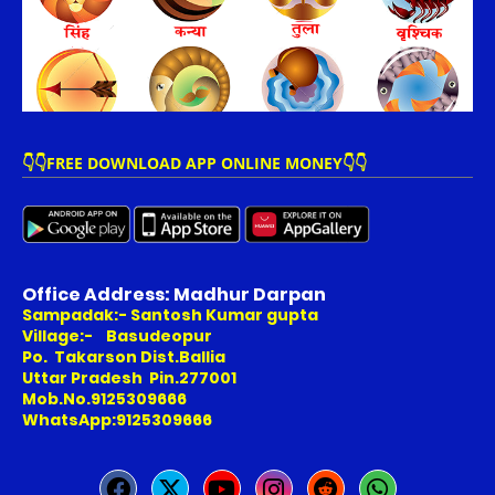
👇👇FREE DOWNLOAD APP ONLINE MONEY👇👇
Office Address: Madhur Darpan
Sampadak:- Santosh Kumar gupta
Village:- Basudeopur
Po. Takarson Dist.Ballia
Uttar Pradesh Pin.277001
Mob.No.9125309666
WhatsApp:9125309666