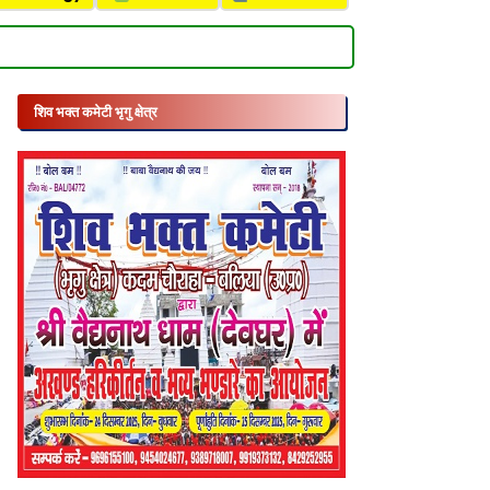
शिव भक्त कमेटी भृगु क्षेत्र