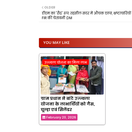
OLDER
डीएम का 'रौद्र' रूप: तहसील सदर में औचक छापा, भ्रष्टाचारियों म
FIR की चेतावनी :DM
YOU MAY LIKE
उज्ज्वला योजना का मिला लाभ
ग्राम प्रधान ने बांटे उज्ज्वला
योजना के लाभार्थियों को गैस,
चूल्हा एवं सिलेंडर
February 20, 2026