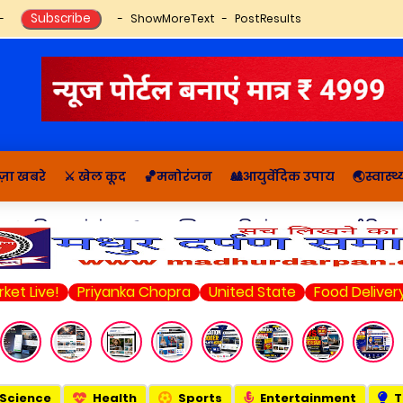
ShowMoreText
PostResults
ज़ा खबरे
⚔️ खेल कूद
🏀मनोरंजन
🎎आयुर्वेदिक उपाय
🌏स्वास्
🔬राशिफल, पंचांग
📚आध्यात्मिक कहानियां व ज्ञान
राजनीति सम
e!
Priyanka Chopra
United State
Food Delivery
Ama
Science
Health
Sports
Entertainment
T