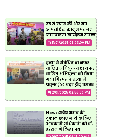
दंड से न्याय की ओर नए
आपराधिक कानून पर जन
जागरूकता कार्यक्रम संपन्न
11/01/2025 06:03:00 PM
हत्या से संबंधित 01 नफर
वांछित अभियुक्त व 01 नफर
वांछित अभियुक्ता को किया
गया गिरफ्तार, हत्या में
प्रयुक्त (02 अदद ईंट) बरामद
2/01/2025 02:56:00 PM
News:अवैध शराब की
दुकान हटाए जाने के लिए
आबकारी अधिकारी को डॉ.
हरेराम ने लिखा पत्र
9/01/2025 06:16:00 AM