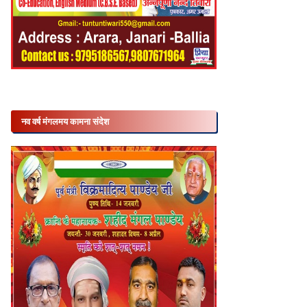
नव वर्ष मंगलमय कामना संदेश