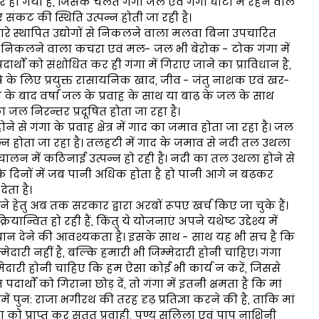
हो गयी हैं, जिसके चलते गंगा जल एवं गंगा घाटी में रहने वाले
ए संकट की स्थिति उत्पन्न होती जा रही है।
नारे स्थापित उद्योगों से निकलने वाला मलवा बिना उपचारित
ं से निकलने वाला कचरा एवं मल- जल भी बेरोक - टोक गंगा में
र्थों को संशोधित कर ही गंगा में गिराए जाने का प्राविधान है,
षि के लिए प्रयुक्त रासायनिक खाद, जीव - जंतु नाशक एवं खर-
 के बाद वर्षा जल के प्रवाह के साथ या बाढ़ के जल के साथ
ा जल निरन्तर प्रदूषित होता जा रहा है।
से गंगा के प्रवाह क्षेत्र में गाद का जमाव होता जा रहा है। जल
्न होता जा रहा है। तलहटी में गाद के जमाव से नदी तल उथला
ंचालन में कठिनाई उत्पन्न हो रही है। नदी का तल उथला होने से
के दिनों में जब पानी अधिक होता है हो पानी आगे न बढ़कर
ेता है।
 हेतु अब तक सरकार द्वारा अरबों रूपए खर्च किए जा चुके हैं।
यान्वित हो रही हैं, किंतु ये योजनाएं अपने यथेष्ट उद्देश्य में
 ध्यान देने की आवश्यकता है। इसके साथ - साथ यह भी सच है कि
ारी नहीं है, बल्कि हमारी भी जिम्मेदारी होनी चाहिए। गंगा
िम्मेदारी होनी चाहिए कि हम ऐसा कोई भी कार्य न करें, जिससे
पदार्थों को गिराना छोड़ दें, तो गंगा में इतनी क्षमता है कि मां
ें पुन: राजा भगीरथ की तरह दृढ़ प्रतिज्ञा करने की है, ताकि मां
ता को प्राप्त कर सतत प्रवाही, पुण्य सलिला एवं पाप नाशिनी