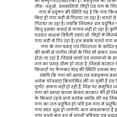
की सम्पूर्णपारिस्थितिकी ही असंतुलन का शिकार 
जीव- जंतुओं , वनस्पतियों, मिट्टी एवं जल के लि
गंगा में प्रदूषण की स्थिति यह है कि गंगा कि
किए ही गंगा नदी में गिराया जा रहा है। नगरो
गिराया जा रहा है। जबकि नियमत: इन प्रदूषित पदा
किंतु इसका कड़ाई से पालन नहीं हो रहा है। कृ
पतवार नाशक विषैली दवाएं भी मिट्टी में मिलने
गंगा नदी में गिर रहा है। इन सबके चलते गंगा क
गंगा के जल प्रवाह एवं निरंतरता के बाधित होने 
की कमी से जलीय जीवों के लिए भी संकट उत्पन
होता जा रहा है ,जिससे नावों एवं जलयानों के स
जल का प्रवाह धीमा हो जाता है ,जिससे बरसात 
किनारों पर फैलकर बाढ़ की स्थिति उत्पन्न कर द
यद्यपि कि गंगा को स्वच्छ एवं प्रवाहमान बनाने
अनेक योजनाएं क्रियान्वित की जा चुकी हैं एवं क्रि
पूर्णत: सफल नहीं हो रही हैं, जिस पर समुचित
गंगा को स्वच्छ करना केवल सरकार की ही जिम्मेद
के किनारे रहने वाले प्रत्येक व्यक्ति की यह ज
गंगा का जल प्रदूषित हो। यदि हम गंगा में प्रदूषित 
गंगा स्वत: शुद्ध हो जायेगी। आज आवश्यकता है हम
गंगा अपने मूल रूप में अपनी पवित्रता एवं शुद्ध