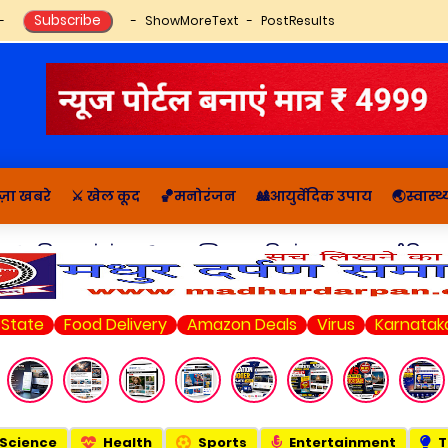
ShowMoreText
PostResults
ज़ा खबरे
⚔️ खेल कूद
🏀मनोरंजन
🎎आयुर्वेदिक उपाय
🌏स्वास्
🔬राशिफल, पंचांग
📚आध्यात्मिक कहानियां व ज्ञान
राजनीति सम
Food Delivery
Amazon Deals
Virus
Karnataka Electio
Science
Health
Sports
Entertainment
T