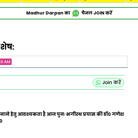
Madhur Darpan का
चैनल
JOIN
करें
शेष:
00 AM
Join करें
ी बनाने हेतु आवश्यकता है आज पुनः भगीरथ प्रयास की
डाॅ० गणेश
र०