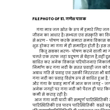
FILE PHOTO OF डा. गणेश पाठक
गंगा मात्र जल स्रोत के रूप में हमारे लिए जल सं
जीवन का आधार है। सभ्यता एवं संस्कृति का विकास
से भरण - पोषण करके समारा समग्र विकास करत
शुरू होकर मां गंगा में ही समाहित होती है। इस 
किंतु सबका भरण- पोषण करने वाली मां गंगा आ
चलते एक तरफ जहां प्रदूषण से बेहाल है,वहीं 
बाधित कर अनेक विकास परियोजनाएं निकाली गय
निर्माण कर गंगा नदी के सतत प्रवाही जल को
अबाध गति से प्रवाह एवं उसकी निरंतरता भी बाध
गंगा नदी का प्रवाह विशेष रूप से बाधित हुआ ह
और गंगा के प्रवाह मार्ग में आज कल जगह - जगह ब
अनेक जगहों पर गंगा नदी को पैदल ही पार क
कमी से कराह रही है।
आज गंगा नदी घाटी की सम्पूर्ण पारिस्थितिकी अ
पारिस्थितिकी एवं पादप पारिस्थितिकी बढ़ते प्