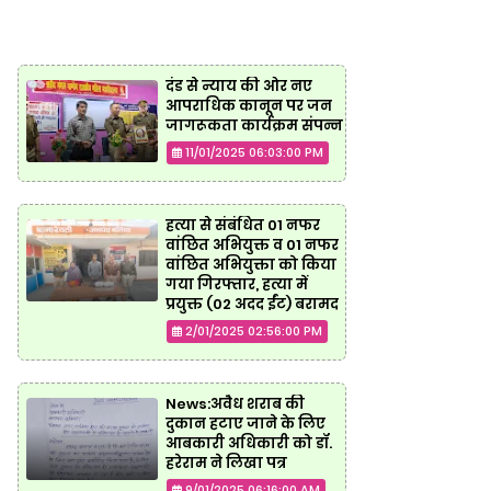
दंड से न्याय की ओर नए
आपराधिक कानून पर जन
जागरूकता कार्यक्रम संपन्न
11/01/2025 06:03:00 PM
हत्या से संबंधित 01 नफर
वांछित अभियुक्त व 01 नफर
वांछित अभियुक्ता को किया
गया गिरफ्तार, हत्या में
प्रयुक्त (02 अदद ईंट) बरामद
2/01/2025 02:56:00 PM
News:अवैध शराब की
दुकान हटाए जाने के लिए
आबकारी अधिकारी को डॉ.
हरेराम ने लिखा पत्र
9/01/2025 06:16:00 AM