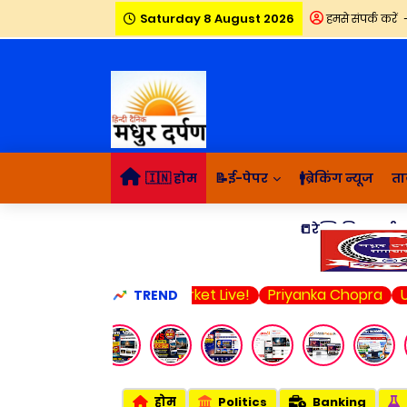
Saturday 8 August 2026
हमसे संपर्क करें
🇮🇳 होम
📝ई-पेपर
🚹ब्रेकिंग न्यूज
ता
📒रेस्पि जिनकारी
Rahul Gandhi
Market Live!
Priyanka Chopra
United S
TREND
होम
Politics
Banking