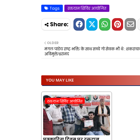
Tags
रक्तदान शिविर आयोजित
OLDER
मंगल पांडेय राष्ट्र भक्ति के साथ सच्चे गो सेवक भी थे : शंकराचार
अविमुक्तेश्वरानंद
YOU MAY LIKE
रक्तदान शिविर आयोजित
पत्रकारिता दिवस पर रक्तदान