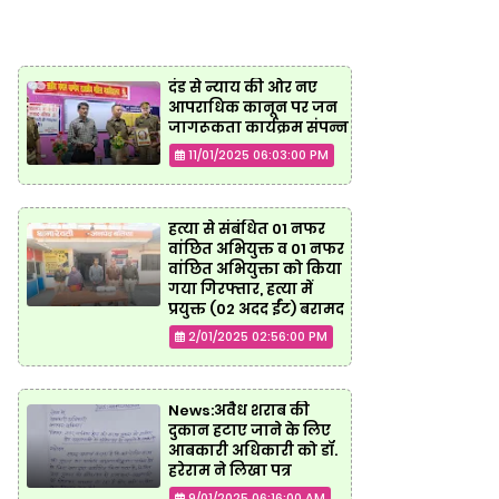
दंड से न्याय की ओर नए
आपराधिक कानून पर जन
जागरूकता कार्यक्रम संपन्न
11/01/2025 06:03:00 PM
हत्या से संबंधित 01 नफर
वांछित अभियुक्त व 01 नफर
वांछित अभियुक्ता को किया
गया गिरफ्तार, हत्या में
प्रयुक्त (02 अदद ईंट) बरामद
2/01/2025 02:56:00 PM
News:अवैध शराब की
दुकान हटाए जाने के लिए
आबकारी अधिकारी को डॉ.
हरेराम ने लिखा पत्र
9/01/2025 06:16:00 AM