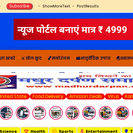
ShowMoreText
PostResults
ज़ा खबरे
⚔️ खेल कूद
🏀मनोरंजन
🎎आयुर्वेदिक उपाय
🌏स्वास्
🔬राशिफल, पंचांग
📚आध्यात्मिक कहानियां व ज्ञान
राजनीति सम
tate
Food Delivery
Amazon Deals
Virus
Karnataka E
Science
Health
Sports
Entertainment
T