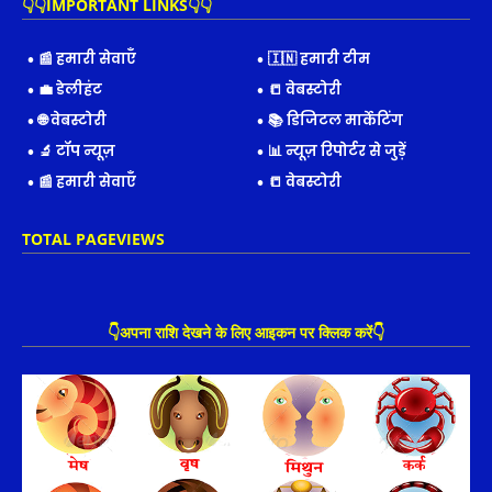
👇👇IMPORTANT LINKS👇👇
📰 हमारी सेवाएँ
🇮🇳 हमारी टीम
💼 डेलीहंट
📒 वेबस्टोरी
🌐 वेबस्टोरी
📚 डिजिटल मार्केटिंग
🔬 टॉप न्यूज़
📊 न्यूज़ रिपोर्टर से जुड़ें
📰 हमारी सेवाएँ
📒 वेबस्टोरी
TOTAL PAGEVIEWS
👇अपना राशि देखने के लिए आइकन पर क्लिक करें👇