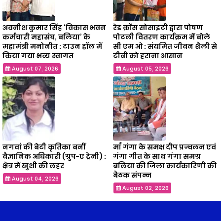
अवनीश कुमार सिंह ‘विकास भवन
रेड क्रॉस सोसाइटी द्वारा पोषण
कर्मचारी महासंघ, बलिया’ के
पोटली वितरण कार्यक्रम में बोले
महामंत्री मनोनीत : टाउन हॉल में
सी एम ओ : संयमित जीवन शैली से
किया गया भव्य स्वागत
टीबी को हराना आसान
August 07, 2026
August 05, 2026
नगवां की बेटी कृतिका बनीं
माँ गंगा के समक्ष दीप प्रज्वलन एवं
वैज्ञानिक अधिकारी (ग्रुप-ए ट्रेनी) :
गंगा गीत के साथ गंगा समग्र
क्षेत्र में खुशी की लहर
बलिया की जिला कार्यकारिणी की
बैठक संपन्न
August 04, 2026
August 02, 2026