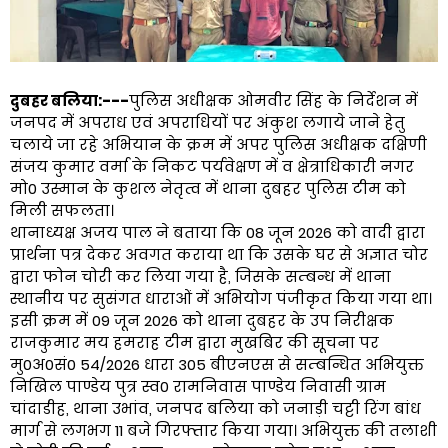
दुबहर बलिया:---
पुलिस अधीक्षक ओमवीर सिंह के निर्देशन में
जनपद में अपराध एवं अपराधियों पर अंकुश लगाये जाने हेतु
चलाये जा रहे अभियान के क्रम में अपर पुलिस अधीक्षक दक्षिणी
संजय कुमार वर्मा के निकट पर्यवेक्षण में व क्षेत्राधिकारी नगर
मो0 उस्मान के कुशल नेतृत्व में थाना दुबहर पुलिस टीम को
मिली सफलता।
थानाध्यक्ष अजय पाल ने बताया कि 08 जून 2026 को वादी द्वारा
प्रार्थना पत्र देकर अवगत कराया था कि उसके घर से अज्ञात चोर
द्वारा फोन चोरी कर लिया गया है, जिसके सम्बन्ध में थाना
स्थानीय पर सुसंगत धाराओं में अभियोग पंजीकृत किया गया था।
इसी क्रम में 09 जून 2026 को थाना दुबहर के उप निरीक्षक
राजकुमार मय हमराह टीम द्वारा मुखबिर की सूचना पर
मु0अ0सं0 54/2026 धारा 305 बीएनएस से सम्बन्धित अभियुक्त
निखिल पाण्डेय पुत्र स्व0 रामनिवास पाण्डेय निवासी ग्राम
चांदाडीह, थाना उभांव, जनपद बलिया को जनाड़ी चट्टी रिंग बांध
मार्ग से लगभग 11 बजे गिरफ्तार किया गया। अभियुक्त की तलाशी