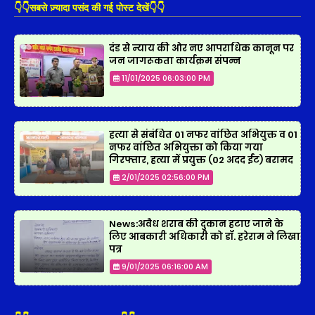
👇👇सबसे ज़्यादा पसंद की गई पोस्ट देखें👇👇
दंड से न्याय की ओर नए आपराधिक कानून पर
जन जागरूकता कार्यक्रम संपन्न
11/01/2025 06:03:00 PM
हत्या से संबंधित 01 नफर वांछित अभियुक्त व 01
नफर वांछित अभियुक्ता को किया गया
गिरफ्तार, हत्या में प्रयुक्त (02 अदद ईंट) बरामद
2/01/2025 02:56:00 PM
News:अवैध शराब की दुकान हटाए जाने के
लिए आबकारी अधिकारी को डॉ. हरेराम ने लिखा
पत्र
9/01/2025 06:16:00 AM