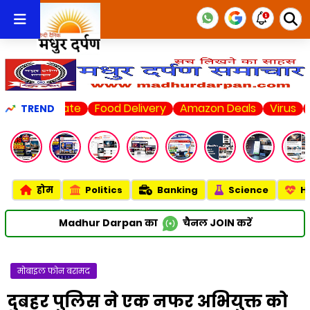
d State
Food Delivery
Amazon Deals
Virus
Karnata
TREND
होम
Politics
Banking
Science
H
Madhur Darpan का
चैनल
JOIN
करें
मोबाइल फोन बरामद
दुबहर पुलिस ने एक नफर अभियुक्त को