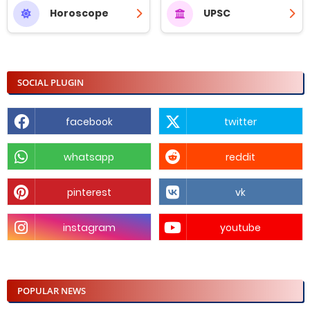
Horoscope
UPSC
SOCIAL PLUGIN
facebook
twitter
whatsapp
reddit
pinterest
vk
instagram
youtube
POPULAR NEWS