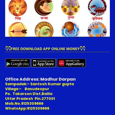
👇👇FREE DOWNLOAD APP ONLINE MONEY👇👇
Office Address: Madhur Darpan
Sampadak:- Santosh Kumar gupta
Village:- Basudeopur
Po. Takarson Dist.Ballia
Uttar Pradesh Pin.277001
Mob.No.9125309666
WhatsApp:9125309666