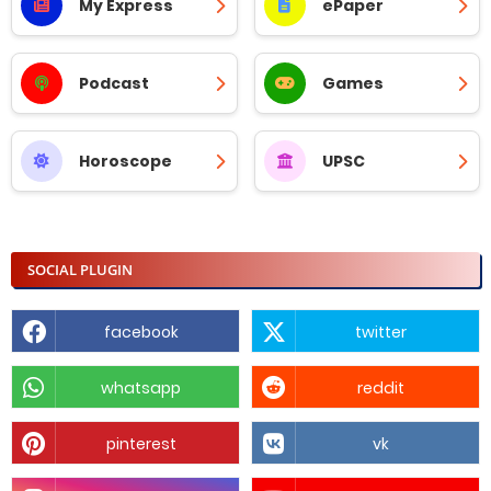
My Express
ePaper
Podcast
Games
Horoscope
UPSC
SOCIAL PLUGIN
facebook
twitter
whatsapp
reddit
pinterest
vk