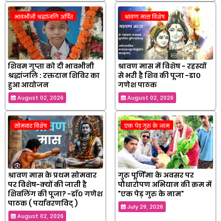
भावभीनी श्रद्धांजलि अर्पित
श्रावण मास विशेष
शिवम गुप्ता को दी भावभीनी
श्रावण मास में विशेष - रहस्यों
श्रद्धांजलि : रक्तदान शिविर का
से भरी है शिव की पूजा -डा०
हुआ आयोजन
गणेश पाठक
August 02, 2026
August 02, 2026
सोमवार विशेष
एक पेड़ गुरु के नाम
श्रावण मास के प्रथम सोमवार
गुरु पूर्णिमा के अवसर पर
पर विशेष-क्यों की जाती है
पौधारोपण अभियान की क्रम में
शिवलिंग की पूजा? -डाॅ० गणेश
"एक पेड़ गुरु के नाम"
पाठक ( पर्यावरणविद् )
July 29, 2026
August 02, 2026