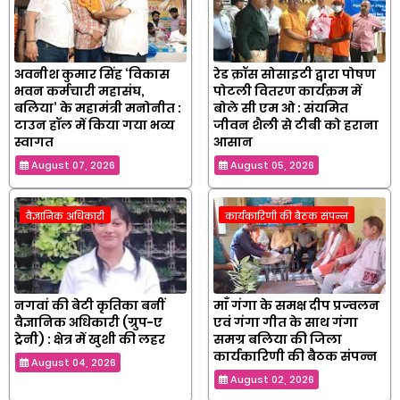
अवनीश कुमार सिंह ‘विकास
रेड क्रॉस सोसाइटी द्वारा पोषण
भवन कर्मचारी महासंघ,
पोटली वितरण कार्यक्रम में
बलिया’ के महामंत्री मनोनीत :
बोले सी एम ओ : संयमित
टाउन हॉल में किया गया भव्य
जीवन शैली से टीबी को हराना
स्वागत
आसान
August 07, 2026
August 05, 2026
वैज्ञानिक अधिकारी
कार्यकारिणी की बैठक संपन्न
नगवां की बेटी कृतिका बनीं
माँ गंगा के समक्ष दीप प्रज्वलन
वैज्ञानिक अधिकारी (ग्रुप-ए
एवं गंगा गीत के साथ गंगा
ट्रेनी) : क्षेत्र में खुशी की लहर
समग्र बलिया की जिला
कार्यकारिणी की बैठक संपन्न
August 04, 2026
August 02, 2026