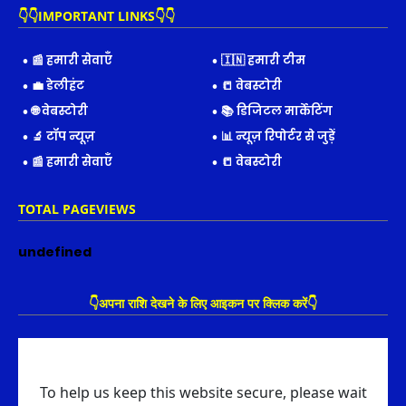
👇👇IMPORTANT LINKS👇👇
📰 हमारी सेवाएँ
🇮🇳 हमारी टीम
💼 डेलीहंट
📒 वेबस्टोरी
🌐 वेबस्टोरी
📚 डिजिटल मार्केटिंग
🔬 टॉप न्यूज़
📊 न्यूज़ रिपोर्टर से जुड़ें
📰 हमारी सेवाएँ
📒 वेबस्टोरी
TOTAL PAGEVIEWS
u
n
d
e
f
i
n
e
d
👇अपना राशि देखने के लिए आइकन पर क्लिक करें👇