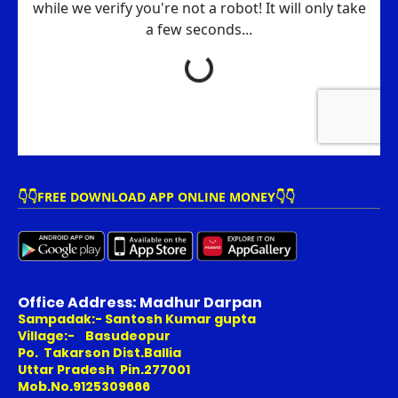
👇👇FREE DOWNLOAD APP ONLINE MONEY👇👇
Office Address: Madhur Darpan
Sampadak:- Santosh Kumar gupta
Village:- Basudeopur
Po. Takarson Dist.Ballia
Uttar Pradesh Pin.277001
Mob.No.9125309666