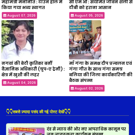
महामंत्री मनोनीत : टाउन हॉल में
सी एम ओ : संयमित जीवन शैली से
किया गया भव्य स्वागत
टीबी को हराना आसान
August 07, 2026
August 05, 2026
नगवां की बेटी कृतिका बनीं
माँ गंगा के समक्ष दीप प्रज्वलन एवं
वैज्ञानिक अधिकारी (ग्रुप-ए ट्रेनी) :
गंगा गीत के साथ गंगा समग्र
क्षेत्र में खुशी की लहर
बलिया की जिला कार्यकारिणी की
बैठक संपन्न
August 04, 2026
August 02, 2026
👇👇सबसे ज़्यादा पसंद की गई पोस्ट देखें👇👇
दंड से न्याय की ओर नए आपराधिक कानून पर
जन जागरूकता कार्यक्रम संपन्न