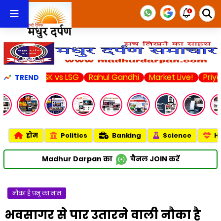
CSK vs LSG
Rahul Gandhi
Market Live!
Priyanka Chop
TREND
होम
Politics
Banking
Science
H
Madhur Darpan का
चैनल
JOIN
करें
नौका है प्रभु का नाम
भवसागर से पार उतारने वाली नौका है