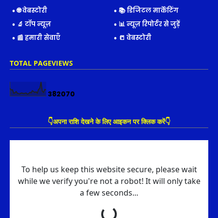
🌐 वेबस्टोरी
📚 डिजिटल मार्केटिंग
🔬 टॉप न्यूज़
📊 न्यूज़ रिपोर्टर से जुड़ें
📰 हमारी सेवाएँ
📒 वेबस्टोरी
TOTAL PAGEVIEWS
3
8
2
0
7
0
👇अपना राशि देखने के लिए आइकन पर क्लिक करें👇