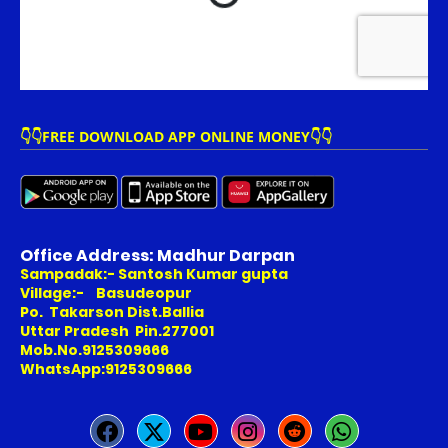
👇👇FREE DOWNLOAD APP ONLINE MONEY👇👇
Office Address: Madhur Darpan
Sampadak:- Santosh Kumar gupta
Village:- Basudeopur
Po. Takarson Dist.Ballia
Uttar Pradesh Pin.277001
Mob.No.9125309666
WhatsApp:9125309666