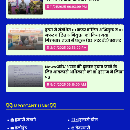
11/01/2025 06:03:00 PM
हत्या से संबंधित 01 नफर वांछित अभियुक्त व 01
नफर वांछित अभियुक्ता को किया गया
गिरफ्तार, हत्या में प्रयुक्त (02 अदद ईंट) बरामद
2/01/2025 02:56:00 PM
News:अवैध शराब की दुकान हटाए जाने के
लिए आबकारी अधिकारी को डॉ. हरेराम ने लिखा
पत्र
9/01/2025 06:16:00 AM
👇👇IMPORTANT LINKS👇👇
📰 हमारी सेवाएँ
🇮🇳 हमारी टीम
💼 डेलीहंट
📒 वेबस्टोरी