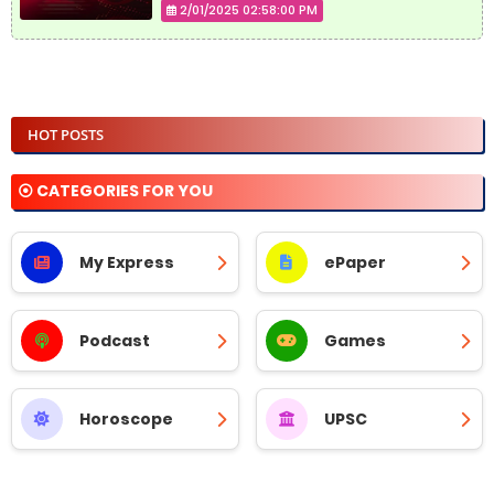
2/01/2025 02:58:00 PM
HOT POSTS
⦿ CATEGORIES FOR YOU
My Express
ePaper
Podcast
Games
Horoscope
UPSC