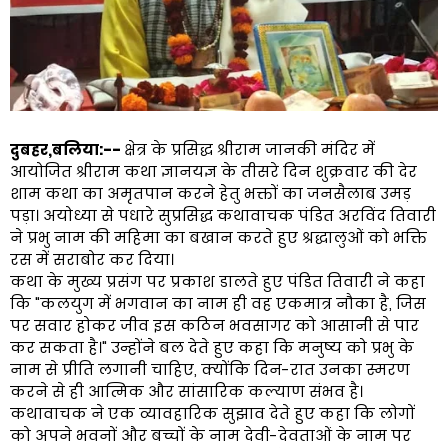
​दुबहर,बलिया:--
क्षेत्र के प्रसिद्ध श्रीराम जानकी मंदिर में
आयोजित श्रीराम कथा ज्ञानयज्ञ के तीसरे दिन शुक्रवार की देर
शाम कथा का अमृतपान करने हेतु भक्तों का जनसैलाब उमड़
पड़ा। अयोध्या से पधारे सुप्रसिद्ध कथावाचक पंडित अरविंद तिवारी
ने प्रभु नाम की महिमा का बखान करते हुए श्रद्धालुओं को भक्ति
रस में सराबोर कर दिया।
​कथा के मुख्य प्रसंग पर प्रकाश डालते हुए पंडित तिवारी ने कहा
कि "कलयुग में भगवान का नाम ही वह एकमात्र नौका है, जिस
पर सवार होकर जीव इस कठिन भवसागर को आसानी से पार
कर सकता है।" उन्होंने बल देते हुए कहा कि मनुष्य को प्रभु के
नाम से प्रीति लगानी चाहिए, क्योंकि दिन-रात उनका स्मरण
करने से ही आत्मिक और सांसारिक कल्याण संभव है।
​कथावाचक ने एक व्यावहारिक सुझाव देते हुए कहा कि लोगों
को अपने भवनों और बच्चों के नाम देवी-देवताओं के नाम पर